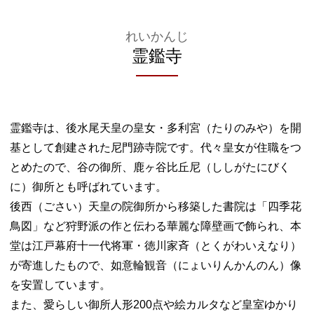
れいかんじ
霊鑑寺
霊鑑寺は、後水尾天皇の皇女・多利宮（たりのみや）を開
基として創建された尼門跡寺院です。代々皇女が住職をつ
とめたので、谷の御所、鹿ヶ谷比丘尼（ししがたにびく
に）御所とも呼ばれています。
後西（ごさい）天皇の院御所から移築した書院は「四季花
鳥図」など狩野派の作と伝わる華麗な障壁画で飾られ、本
堂は江戸幕府十一代将軍・徳川家斉（とくがわいえなり）
が寄進したもので、如意輪観音（にょいりんかんのん）像
を安置しています。
また、愛らしい御所人形200点や絵カルタなど皇室ゆかり