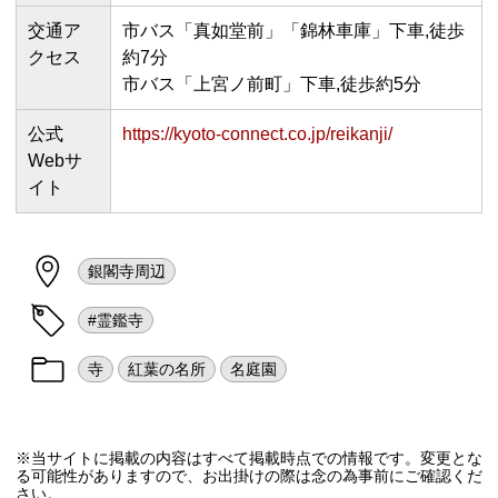
交通ア
市バス「真如堂前」「錦林車庫」下車,徒歩
クセス
約7分
市バス「上宮ノ前町」下車,徒歩約5分
公式
https://kyoto-connect.co.jp/reikanji/
Webサ
イト
銀閣寺周辺
#霊鑑寺
寺
紅葉の名所
名庭園
※当サイトに掲載の内容はすべて掲載時点での情報です。変更とな
る可能性がありますので、お出掛けの際は念の為事前にご確認くだ
さい。