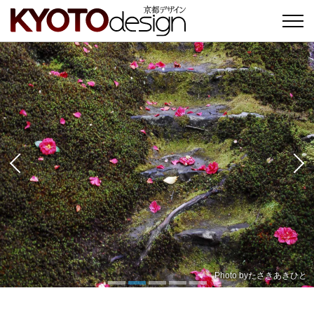
Photo by
Photo by
たさきあきひと
Photo by
Koichiro
Chiaki