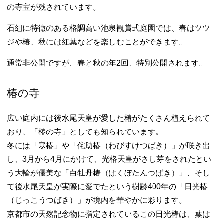
の寺宝が残されています。
石組に特徴のある格調高い池泉観賞式庭園では、春はツツ
ジや椿、秋には紅葉などを楽しむことができます。
通常非公開ですが、春と秋の年2回、特別公開されます。
椿の寺
広い庭内には後水尾天皇が愛した椿がたくさん植えられて
おり、「椿の寺」としても知られています。
冬には「寒椿」や「侘助椿（わびすけつばき）」が咲き出
し、3月から4月にかけて、光格天皇がさし芽をされたとい
う大輪が優美な「白牡丹椿（はくぼたんつばき）」、そし
て後水尾天皇が実際に愛でたという樹齢400年の「日光椿
（じっこうつばき）」が境内を華やかに彩ります。
京都市の天然記念物に指定されているこの日光椿は、葉は