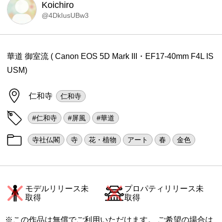
Koichiro
@4DkIusUBw3
華道 御室流 ( Canon EOS 5D Mark III・EF17-40mm F4L IS
USM)
仁和寺
仁和寺
#仁和寺
#屏風
#華道
寺社仏閣
寺
花・植物
アート
春
金色
モデルリリース未
プロパティリリース未
取得
取得
※この作品は無償でご利用いただけます。 ご希望の場合は