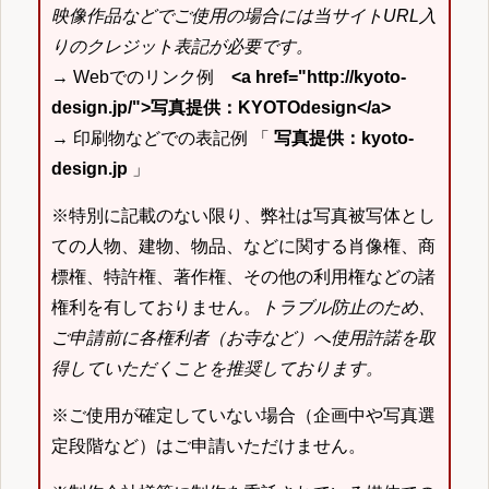
映像作品などでご使用の場合には当サイトURL入
りのクレジット表記が必要です。
→ Webでのリンク例
<a href="http://kyoto-
design.jp/">写真提供：KYOTOdesign</a>
→ 印刷物などでの表記例 「
写真提供：kyoto-
design.jp
」
※特別に記載のない限り、弊社は写真被写体とし
ての人物、建物、物品、などに関する肖像権、商
標権、特許権、著作権、その他の利用権などの諸
権利を有しておりません。
トラブル防止のため、
ご申請前に各権利者（お寺など）へ使用許諾を取
得していただくことを推奨しております。
※ご使用が確定していない場合（企画中や写真選
定段階など）はご申請いただけません。