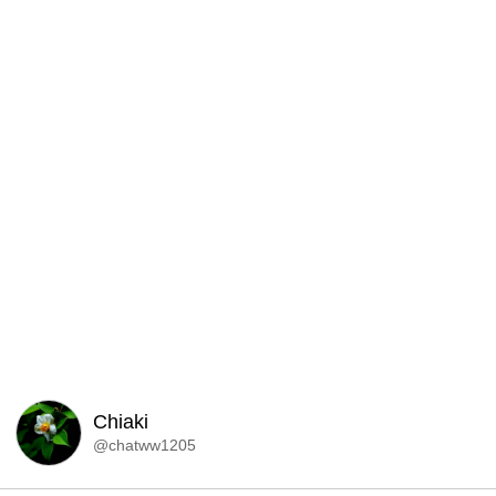
Chiaki
@chatww1205