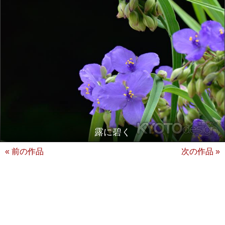
露に碧く
« 前の作品
次の作品 »