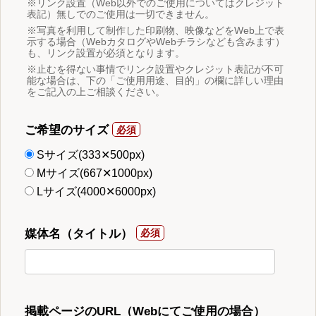
※リンク設置（Web以外でのご使用についてはクレジット
表記）無しでのご使用は一切できません。
※写真を利用して制作した印刷物、映像などをWeb上で表
示する場合（WebカタログやWebチラシなども含みます）
も、リンク設置が必須となります。
※止むを得ない事情でリンク設置やクレジット表記が不可
能な場合は、下の「ご使用用途、目的」の欄に詳しい理由
をご記入の上ご相談ください。
ご希望のサイズ
Sサイズ(333✕500px)
Mサイズ(667✕1000px)
Lサイズ(4000✕6000px)
媒体名（タイトル）
掲載ページのURL（Webにてご使用の場合）