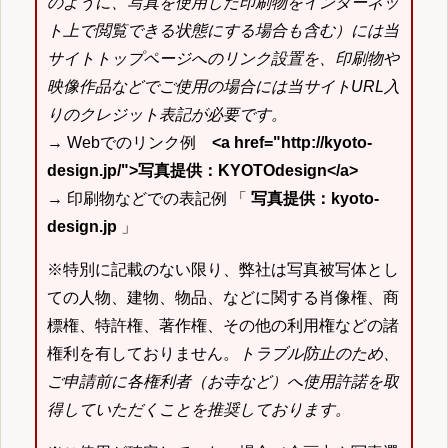
のように、写真を使用した印刷物をインターネッ
ト上で閲覧できる状態にする場合も含む）には当
サイトトップページへのリンク設置を、印刷物や
映像作品などでご使用の場合には当サイトURL入
りのクレジット表記が必要です。
→ Webでのリンク例
<a href="http://kyoto-
design.jp/">写真提供：KYOTOdesign</a>
→ 印刷物などでの表記例 「
写真提供：kyoto-
design.jp
」
※特別に記載のない限り、弊社は写真被写体とし
ての人物、建物、物品、などに関する肖像権、商
標権、特許権、著作権、その他の利用権などの諸
権利を有しておりません。
トラブル防止のため、
ご申請前に各権利者（お寺など）へ使用許諾を取
得していただくことを推奨しております。