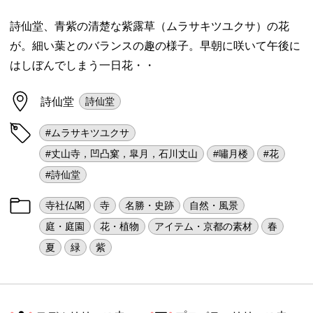
詩仙堂、青紫の清楚な紫露草（ムラサキツユクサ）の花
が。細い葉とのバランスの趣の様子。早朝に咲いて午後に
はしぼんでしまう一日花・・
詩仙堂
詩仙堂
#ムラサキツユクサ
#丈山寺，凹凸窠，皐月，石川丈山
#嘯月楼
#花
#詩仙堂
寺社仏閣
寺
名勝・史跡
自然・風景
庭・庭園
花・植物
アイテム・京都の素材
春
夏
緑
紫