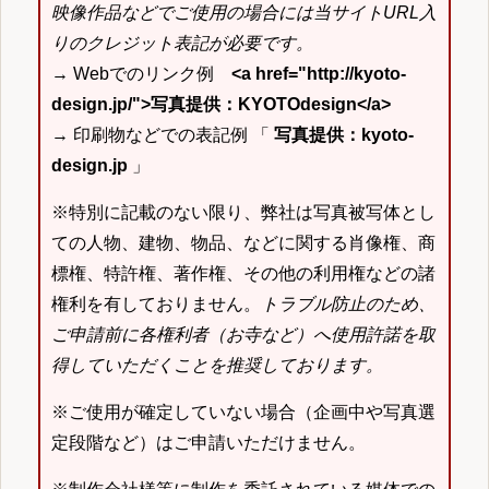
映像作品などでご使用の場合には当サイトURL入
りのクレジット表記が必要です。
→ Webでのリンク例
<a href="http://kyoto-
design.jp/">写真提供：KYOTOdesign</a>
→ 印刷物などでの表記例 「
写真提供：kyoto-
design.jp
」
※特別に記載のない限り、弊社は写真被写体とし
ての人物、建物、物品、などに関する肖像権、商
標権、特許権、著作権、その他の利用権などの諸
権利を有しておりません。
トラブル防止のため、
ご申請前に各権利者（お寺など）へ使用許諾を取
得していただくことを推奨しております。
※ご使用が確定していない場合（企画中や写真選
定段階など）はご申請いただけません。