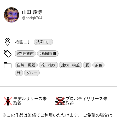
山田 義博
@badqb704
祇園白川
祇園白川
#料理旅館
#祇園白川
自然・風景
花・植物
建物・街並
夏
茶色
緑
グレー
モデルリリース未
プロパティリリース未
取得
取得
※この作品は無償でご利用いただけます。 ご希望の場合は