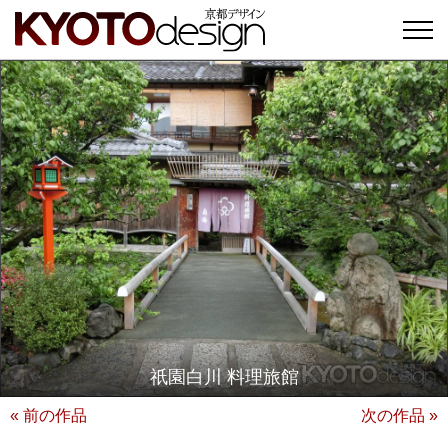
祇園白川 料理旅館
« 前の作品
次の作品 »