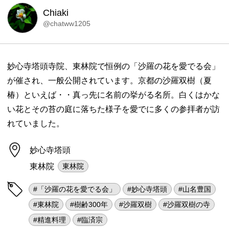
Chiaki
@chatww1205
妙心寺塔頭寺院、東林院で恒例の「沙羅の花を愛でる会」
が催され、一般公開されています。京都の沙羅双樹（夏
椿）といえば・・真っ先に名前の挙がる名所。白くはかな
い花とその苔の庭に落ちた様子を愛でに多くの参拝者が訪
れていました。
妙心寺塔頭
東林院
東林院
#「沙羅の花を愛でる会」
#妙心寺塔頭
#山名豊国
#東林院
#樹齢300年
#沙羅双樹
#沙羅双樹の寺
#精進料理
#臨済宗