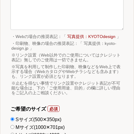
・Webの場合の推奨表記：「
写真提供：KYOTOdesign
」
・印刷物、映像の場合の推奨表記：「 写真提供：kyoto-
design.jp 」
※リンク設置（Web以外でのご使用についてはクレジット
表記）無しでのご使用は一切できません。
※写真を利用して制作した印刷物、映像などをWeb上で表
示する場合（WebカタログやWebチラシなども含みます）
も、リンク設置が必須となります。
※止むを得ない事情でリンク設置やクレジット表記が不可
能な場合は、下の「ご使用用途、目的」の欄に詳しい理由
をご記入の上ご相談ください。
ご希望のサイズ
Sサイズ(500✕350px)
Mサイズ(1000✕701px)