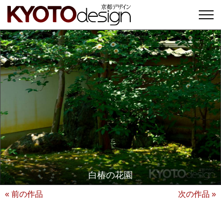
白椿の花園
« 前の作品
次の作品 »