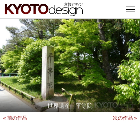
世界遺産 平等院
« 前の作品
次の作品 »