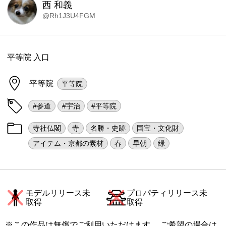
西 和義
@Rh1J3U4FGM
平等院 入口
平等院
平等院
#参道
#宇治
#平等院
寺社仏閣
寺
名勝・史跡
国宝・文化財
アイテム・京都の素材
春
早朝
緑
モデルリリース未
プロパティリリース未
取得
取得
※この作品は無償でご利用いただけます。 ご希望の場合は