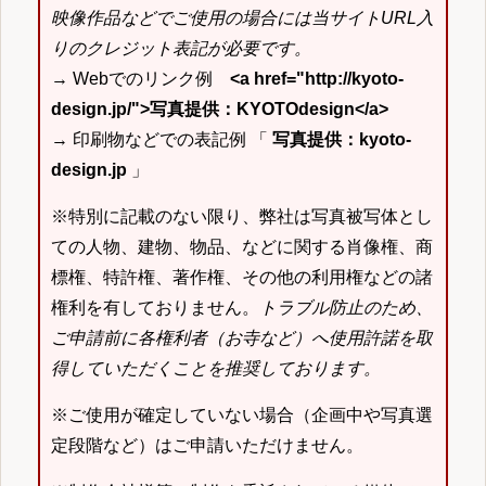
映像作品などでご使用の場合には当サイトURL入
りのクレジット表記が必要です。
→ Webでのリンク例
<a href="http://kyoto-
design.jp/">写真提供：KYOTOdesign</a>
→ 印刷物などでの表記例 「
写真提供：kyoto-
design.jp
」
※特別に記載のない限り、弊社は写真被写体とし
ての人物、建物、物品、などに関する肖像権、商
標権、特許権、著作権、その他の利用権などの諸
権利を有しておりません。
トラブル防止のため、
ご申請前に各権利者（お寺など）へ使用許諾を取
得していただくことを推奨しております。
※ご使用が確定していない場合（企画中や写真選
定段階など）はご申請いただけません。