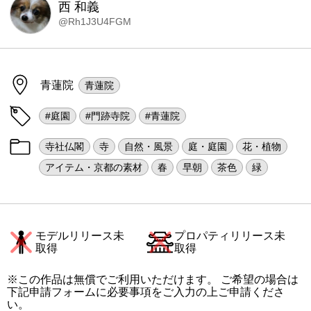
西 和義
@Rh1J3U4FGM
青蓮院
青蓮院
#庭園
#門跡寺院
#青蓮院
寺社仏閣
寺
自然・風景
庭・庭園
花・植物
アイテム・京都の素材
春
早朝
茶色
緑
モデルリリース未
プロパティリリース未
取得
取得
※この作品は無償でご利用いただけます。 ご希望の場合は
下記申請フォームに必要事項をご入力の上ご申請くださ
い。