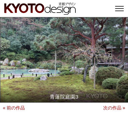
青蓮院庭園3
« 前の作品
次の作品 »