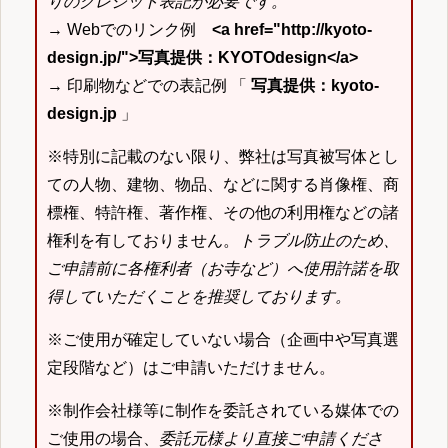
りのクレジット表記が必要です。
→ Webでのリンク例
<a href="http://kyoto-
design.jp/">写真提供：KYOTOdesign</a>
→ 印刷物などでの表記例 「
写真提供：kyoto-
design.jp
」
※特別に記載のない限り、弊社は写真被写体とし
ての人物、建物、物品、などに関する肖像権、商
標権、特許権、著作権、その他の利用権などの諸
権利を有しておりません。
トラブル防止のため、
ご申請前に各権利者（お寺など）へ使用許諾を取
得していただくことを推奨しております。
※ご使用が確定していない場合（企画中や写真選
定段階など）はご申請いただけません。
※制作会社様等に制作を委託されている媒体での
ご使用の場合、
委託元様より直接ご申請くださ