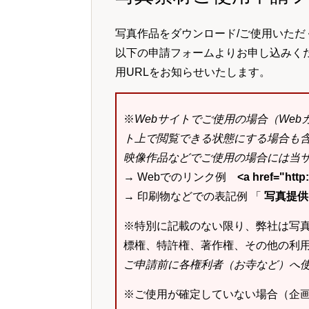
写真作品をダウンロード/ご使用いただ
以下の申請フォームよりお申し込みく
用URLをお知らせいたします。
※
Webサイトでご使用の場合（We
ト上で閲覧できる状態にする場合も
映像作品などでご使用の場合には当サ
→ Webでのリンク例
<a href="ht
→ 印刷物などでの表記例 「
写真提供：k
※特別に記載のない限り、弊社は写
標権、特許権、著作権、その他の利
ご申請前に各権利者（お寺など）へ
※ご使用が確定していない場合（企