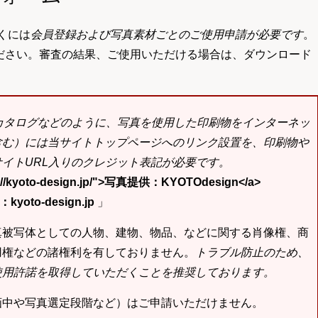
くには
会員登録および写真素材ごとのご使用申請が必要です
。
ださい。審査の結果、ご使用いただける場合は、ダウンロード
bカタログなどのように、写真を使用した印刷物をインターネッ
含む）には当サイトトップページへのリンク設置を、印刷物や
イトURL入りのクレジット表記が必要です。
tp://kyoto-design.jp/">写真提供：KYOTOdesign</a>
yoto-design.jp
」
真被写体としての人物、建物、物品、などに関する肖像権、商
用権などの諸権利を有しておりません。
トラブル防止のため、
使用許諾を取得していただくことを推奨しております。
画中や写真選定段階など）はご申請いただけません。