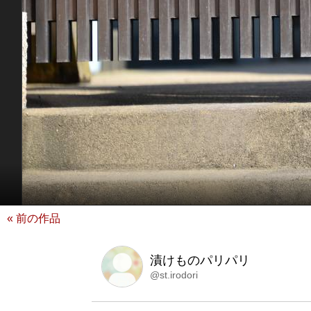
« 前の作品
漬けものパリパリ
@st.irodori