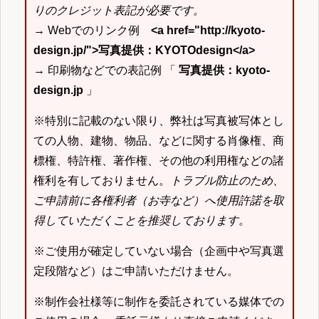
りのクレジット表記が必要です。
→ Webでのリンク例
<a href="http://kyoto-
design.jp/">写真提供：KYOTOdesign</a>
→ 印刷物などでの表記例 「
写真提供：kyoto-
design.jp
」
※特別に記載のない限り、弊社は写真被写体とし
ての人物、建物、物品、などに関する肖像権、商
標権、特許権、著作権、その他の利用権などの諸
権利を有しておりません。
トラブル防止のため、
ご申請前に各権利者（お寺など）へ使用許諾を取
得していただくことを推奨しております。
※ご使用が確定していない場合（企画中や写真選
定段階など）はご申請いただけません。
※制作会社様等に制作を委託されている媒体での