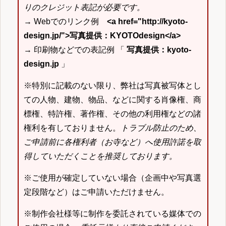
りのクレジット表記が必要です。
→ Webでのリンク例
<a href="http://kyoto-
design.jp/">写真提供：KYOTOdesign</a>
→ 印刷物などでの表記例 「
写真提供：kyoto-
design.jp
」
※特別に記載のない限り、弊社は写真被写体とし
ての人物、建物、物品、などに関する肖像権、商
標権、特許権、著作権、その他の利用権などの諸
権利を有しておりません。
トラブル防止のため、
ご申請前に各権利者（お寺など）へ使用許諾を取
得していただくことを推奨しております。
※ご使用が確定していない場合（企画中や写真選
定段階など）はご申請いただけません。
※制作会社様等に制作を委託されている媒体での