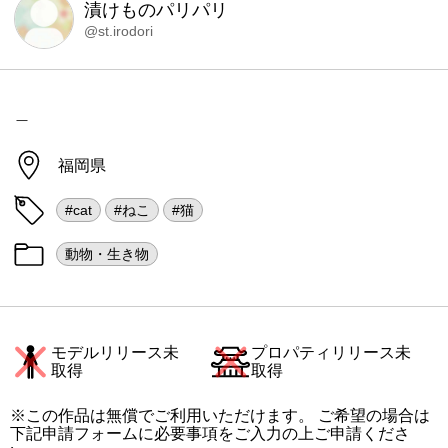
漬けものパリパリ
@st.irodori
＿
福岡県
#cat
#ねこ
#猫
動物・生き物
モデルリリース未
プロパティリリース未
取得
取得
※この作品は無償でご利用いただけます。 ご希望の場合は
下記申請フォームに必要事項をご入力の上ご申請くださ