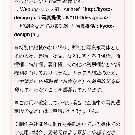
りのクレジット表記が必要です。
→ Webでのリンク例
<a href="http://kyoto-
design.jp/">写真提供：KYOTOdesign</a>
→ 印刷物などでの表記例 「
写真提供：kyoto-
design.jp
」
※特別に記載のない限り、弊社は写真被写体とし
ての人物、建物、物品、などに関する肖像権、商
標権、特許権、著作権、その他の利用権などの諸
権利を有しておりません。
トラブル防止のため、
ご申請前に各権利者（お寺など）へ使用許諾を取
得していただくことを推奨しております。
※ご使用が確定していない場合（企画中や写真選
定段階など）はご申請いただけません。
※制作会社様等に制作を委託されている媒体での
ご使用の場合、
委託元様より直接ご申請くださ