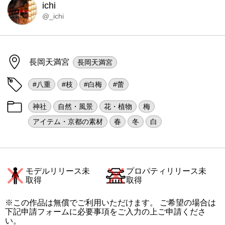
ichi
@_ichi
長岡天満宮
長岡天満宮
#八重
#枝
#白梅
#蕾
神社
自然・風景
花・植物
梅
アイテム・京都の素材
春
冬
白
モデルリリース未
プロパティリリース未
取得
取得
※この作品は無償でご利用いただけます。 ご希望の場合は
下記申請フォームに必要事項をご入力の上ご申請くださ
い。