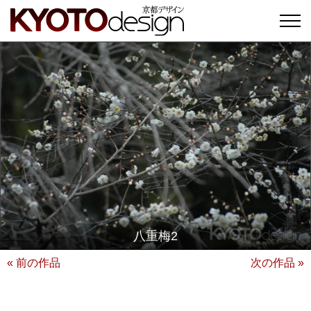
八重梅2
« 前の作品
次の作品 »