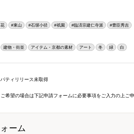
茶花
#東山
#石塀小径
#祇園
#臨済宗建仁寺派
#豊臣秀吉
建物・街並
アイテム・京都の素材
アート
冬
緑
白
ロパティリリース未取得
 ご希望の場合は下記申請フォームに必要事項をご入力の上ご
フォーム