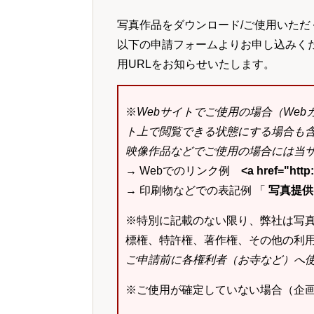
写真作品をダウンロード/ご使用いただ
以下の申請フォームよりお申し込みく
用URLをお知らせいたします。
※
Webサイトでご使用の場合（We
ト上で閲覧できる状態にする場合も
映像作品などでご使用の場合には当サ
→ Webでのリンク例
<a href="ht
→ 印刷物などでの表記例 「
写真提供：k
※特別に記載のない限り、弊社は写
標権、特許権、著作権、その他の利
ご申請前に各権利者（お寺など）へ
※ご使用が確定していない場合（企