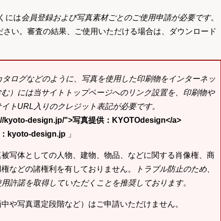
くには
会員登録および写真素材ごとのご使用申請が必要です
。
ださい。審査の結果、ご使用いただける場合は、ダウンロード
bカタログなどのように、写真を使用した印刷物をインターネッ
含む）には当サイトトップページへのリンク設置を、印刷物や
イトURL入りのクレジット表記が必要です。
tp://kyoto-design.jp/">写真提供：KYOTOdesign</a>
yoto-design.jp
」
真被写体としての人物、建物、物品、などに関する肖像権、商
用権などの諸権利を有しておりません。
トラブル防止のため、
使用許諾を取得していただくことを推奨しております。
画中や写真選定段階など）はご申請いただけません。