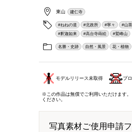
東山
建仁寺
#ねねの道
#北政所
#寧々
#山
#釈迦如来
#高台寺蒔絵
#鷲峰山
名勝・史跡
自然・風景
花・植物
モデルリリース未取得
プ
※この作品は無償でご利用いただけます。
ください。
写真素材ご使用申請