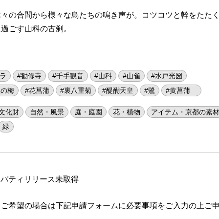
木々の合間から様々な鳥たちの鳴き声が。コツコツと幹をたた
に過ごす山科の古刹。
ガラ
#勧修寺
#千手観音
#山科
#山雀
#水戸光圀
龍の梅
#花菖蒲
#裏八重菊
#醍醐天皇
#鷺
#黄菖蒲
文化財
自然・風景
庭・庭園
花・植物
アイテム・京都の素
緑
ロパティリリース未取得
 ご希望の場合は下記申請フォームに必要事項をご入力の上ご