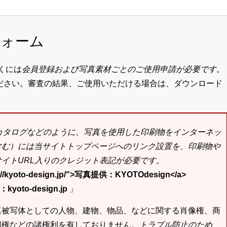
フォーム
くには
会員登録および写真素材ごとのご使用申請が必要です
。
ださい。審査の結果、ご使用いただける場合は、ダウンロード
bカタログなどのように、写真を使用した印刷物をインターネッ
含む）には当サイトトップページへのリンク設置を、印刷物や
イトURL入りのクレジット表記が必要です。
tp://kyoto-design.jp/">写真提供：KYOTOdesign</a>
yoto-design.jp
」
真被写体としての人物、建物、物品、などに関する肖像権、商
用権などの諸権利を有しておりません。
トラブル防止のため、