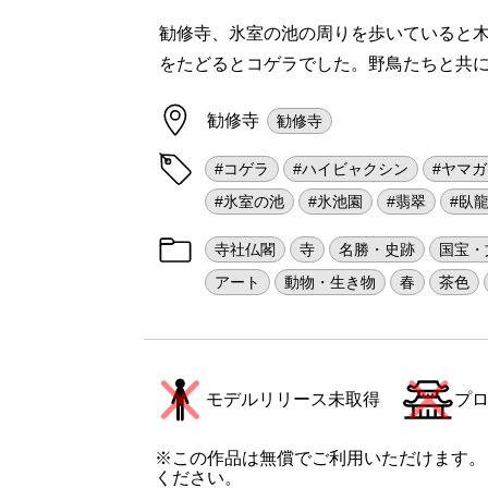
勧修寺、氷室の池の周りを歩いていると
をたどるとコゲラでした。野鳥たちと共
勧修寺
勧修寺
#コゲラ
#ハイビャクシン
#ヤマ
#氷室の池
#氷池園
#翡翠
#臥
寺社仏閣
寺
名勝・史跡
国宝・
アート
動物・生き物
春
茶色
モデルリリース未取得
プ
※この作品は無償でご利用いただけます。
ください。