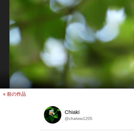
« 前の作品
Chiaki
@chatww1205