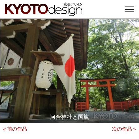
河合神社と国旗
« 前の作品
次の作品 »