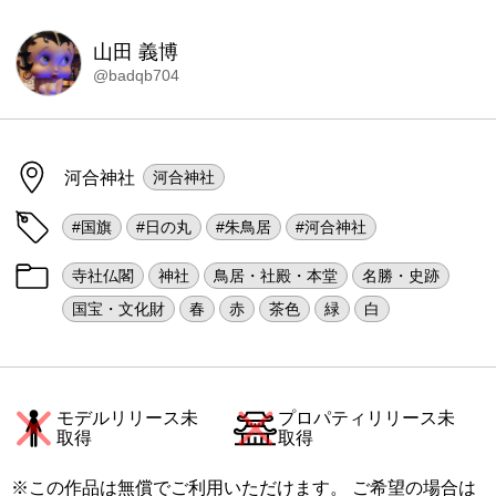
山田 義博
@badqb704
河合神社
河合神社
#国旗
#日の丸
#朱鳥居
#河合神社
寺社仏閣
神社
鳥居・社殿・本堂
名勝・史跡
国宝・文化財
春
赤
茶色
緑
白
モデルリリース未
プロパティリリース未
取得
取得
※この作品は無償でご利用いただけます。 ご希望の場合は