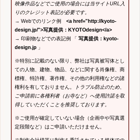
映像作品などでご使用の場合には当サイトURL入
りのクレジット表記が必要です。
→ Webでのリンク例
<a href="http://kyoto-
design.jp/">写真提供：KYOTOdesign</a>
→ 印刷物などでの表記例 「
写真提供：kyoto-
design.jp
」
※特別に記載のない限り、弊社は写真被写体とし
ての人物、建物、物品、などに関する肖像権、商
標権、特許権、著作権、その他の利用権などの諸
権利を有しておりません。
トラブル防止のため、
ご申請前に各権利者（お寺など）へ使用許諾を取
得していただくことを推奨しております。
※ご使用が確定していない場合（企画中や写真選
定段階など）はご申請いただけません。