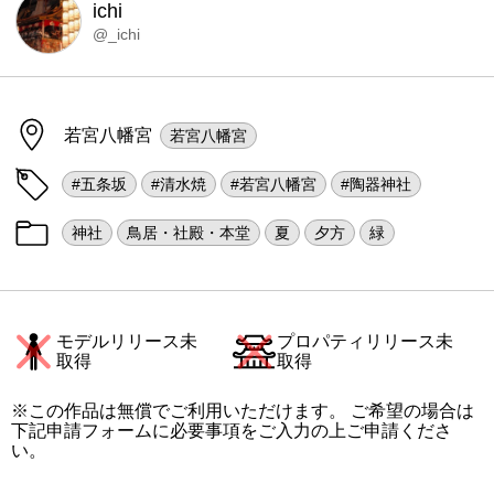
ichi
@_ichi
若宮八幡宮
若宮八幡宮
#五条坂
#清水焼
#若宮八幡宮
#陶器神社
神社
鳥居・社殿・本堂
夏
夕方
緑
モデルリリース未
プロパティリリース未
取得
取得
※この作品は無償でご利用いただけます。 ご希望の場合は
下記申請フォームに必要事項をご入力の上ご申請くださ
い。