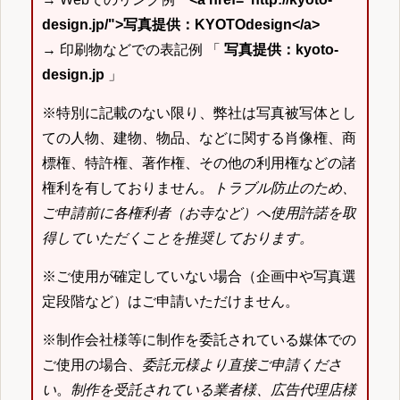
design.jp/">写真提供：KYOTOdesign</a>
→ 印刷物などでの表記例 「
写真提供：kyoto-
design.jp
」
※特別に記載のない限り、弊社は写真被写体とし
ての人物、建物、物品、などに関する肖像権、商
標権、特許権、著作権、その他の利用権などの諸
権利を有しておりません。
トラブル防止のため、
ご申請前に各権利者（お寺など）へ使用許諾を取
得していただくことを推奨しております。
※ご使用が確定していない場合（企画中や写真選
定段階など）はご申請いただけません。
※制作会社様等に制作を委託されている媒体での
ご使用の場合、
委託元様より直接ご申請くださ
い
。
制作を受託されている業者様、広告代理店様