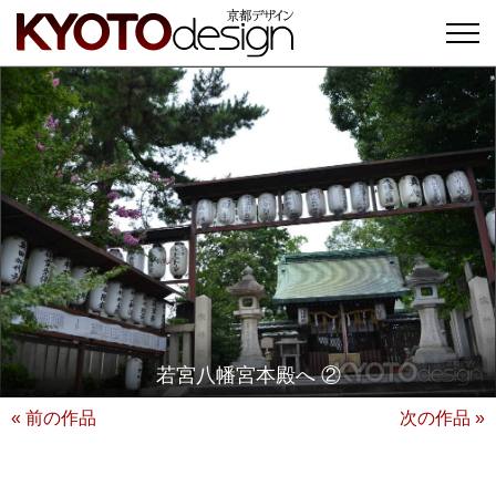
若宮八幡宮本殿へ ②
« 前の作品
次の作品 »