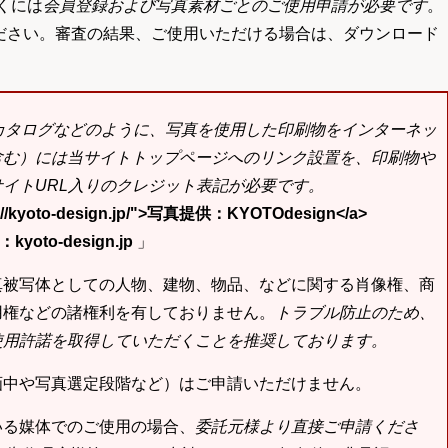
くには
会員登録および写真素材ごとのご使用申請が必要です
。
ださい。審査の結果、ご使用いただける場合は、ダウンロード
bカタログなどのように、写真を使用した印刷物をインターネッ
含む）には当サイトトップページへのリンク設置を、印刷物や
イトURL入りのクレジット表記が必要です。
tp://kyoto-design.jp/">写真提供：KYOTOdesign</a>
yoto-design.jp
」
真被写体としての人物、建物、物品、などに関する肖像権、商
用権などの諸権利を有しておりません。
トラブル防止のため、
使用許諾を取得していただくことを推奨しております。
画中や写真選定段階など）はご申請いただけません。
いる媒体でのご使用の場合、
委託元様より直接ご申請くださ