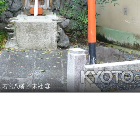
若宮八幡宮 末社 ③