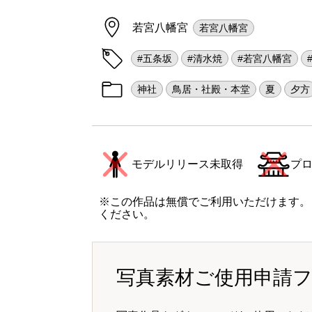
若宮八幡宮
若宮八幡宮
#五条坂
#清水焼
#若宮八幡宮
神社
鳥居・社殿・本堂
夏
夕方
モデルリリース未取得
プ
※この作品は無償でご利用いただけます。
ください。
写真素材ご使用申請