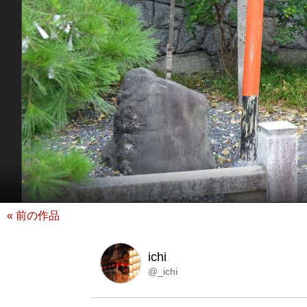
« 前の作品
ichi
@_ichi