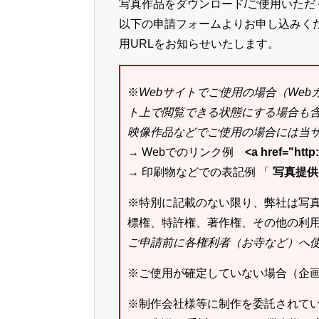
写真作品をダウンロード/ご使用いただ
以下の申請フォームよりお申し込みく
用URLをお知らせいたします。
※
Webサイトでご使用の場合（We
ト上で閲覧できる状態にする場合も
映像作品などでご使用の場合には当サ
→ Webでのリンク例
<a href="ht
→ 印刷物などでの表記例 「
写真提供：k
※特別に記載のない限り、弊社は写
標権、特許権、著作権、その他の利
ご申請前に各権利者（お寺など）へ
※ご使用が確定していない場合（企
※制作会社様等に制作を委託されて