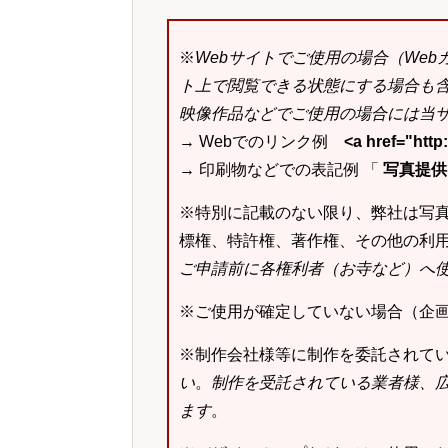
※
Webサイトでご使用の場合（We
ト上で閲覧できる状態にする場合も
映像作品などでご使用の場合には当サ
→ Webでのリンク例
<a href="ht
→ 印刷物などでの表記例 「
写真提供：k
※特別に記載のない限り、弊社は写
標権、特許権、著作権、その他の利
ご申請前に各権利者（お寺など）へ
※ご使用が確定していない場合（企
※制作会社様等に制作を委託されて
い
。
制作を受託されている業者様、
ます
。