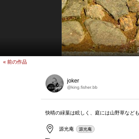
« 前の作品
joker
@king.fisher.bb
快晴の緑葉は眩しく、庭には山野草なども
源光庵
源光庵