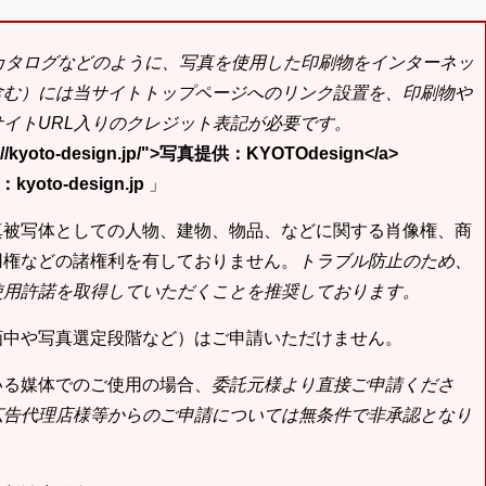
bカタログなどのように、写真を使用した印刷物をインターネッ
含む）には当サイトトップページへのリンク設置を、印刷物や
イトURL入りのクレジット表記が必要です。
tp://kyoto-design.jp/">写真提供：KYOTOdesign</a>
yoto-design.jp
」
真被写体としての人物、建物、物品、などに関する肖像権、商
用権などの諸権利を有しておりません。
トラブル防止のため、
使用許諾を取得していただくことを推奨しております。
画中や写真選定段階など）はご申請いただけません。
いる媒体でのご使用の場合、
委託元様より直接ご申請くださ
広告代理店様等からのご申請については無条件で非承認となり