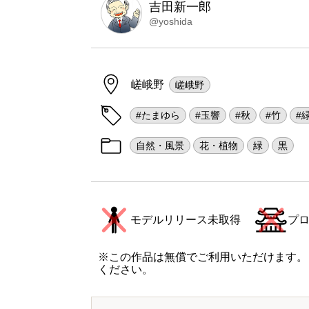
吉田新一郎
@yoshida
嵯峨野
嵯峨野
#たまゆら
#玉響
#秋
#竹
#
自然・風景
花・植物
緑
黒
モデルリリース未取得
プ
※この作品は無償でご利用いただけます。
ください。