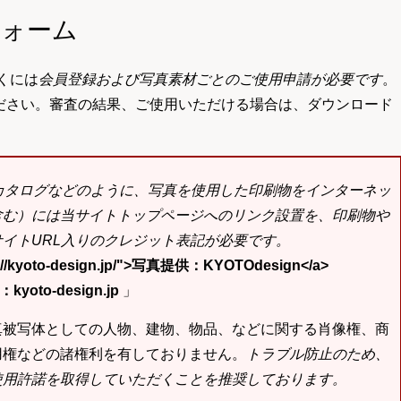
フォーム
くには
会員登録および写真素材ごとのご使用申請が必要です
。
ださい。審査の結果、ご使用いただける場合は、ダウンロード
bカタログなどのように、写真を使用した印刷物をインターネッ
含む）には当サイトトップページへのリンク設置を、印刷物や
イトURL入りのクレジット表記が必要です。
tp://kyoto-design.jp/">写真提供：KYOTOdesign</a>
yoto-design.jp
」
真被写体としての人物、建物、物品、などに関する肖像権、商
用権などの諸権利を有しておりません。
トラブル防止のため、
使用許諾を取得していただくことを推奨しております。