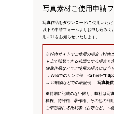
写真素材ご使用申請
写真作品をダウンロード/ご使用いただ
以下の申請フォームよりお申し込みく
用URLをお知らせいたします。
※
Webサイトでご使用の場合（We
ト上で閲覧できる状態にする場合も
映像作品などでご使用の場合には当サ
→ Webでのリンク例
<a href="ht
→ 印刷物などでの表記例 「
写真提供：k
※特別に記載のない限り、弊社は写
標権、特許権、著作権、その他の利
ご申請前に各権利者（お寺など）へ