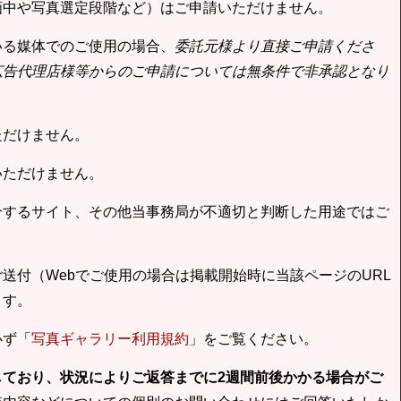
画中や写真選定段階など）はご申請いただけません。
いる媒体でのご使用の場合、
委託元様より直接ご申請くださ
広告代理店様等からのご申請については無条件で非承認となり
ただけません。
いただけません。
合するサイト、その他当事務局が不適切と判断した用途ではご
送付（Webでご使用の場合は掲載開始時に当該ページのURL
ます。
必ず「
写真ギャラリー利用規約
」をご覧ください。
しており、状況によりご返答までに2週間前後かかる場合がご