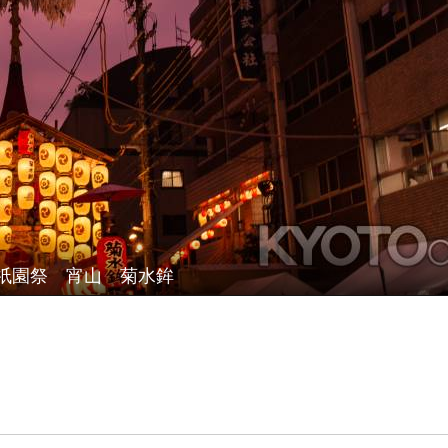
祇園祭 宵山 菊水鉾