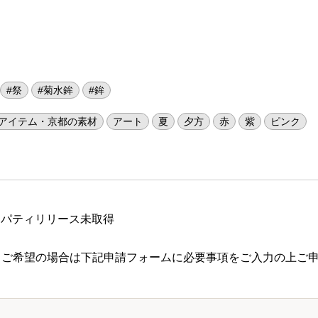
#祭
#菊水鉾
#鉾
アイテム・京都の素材
アート
夏
夕方
赤
紫
ピンク
ロパティリリース未取得
 ご希望の場合は下記申請フォームに必要事項をご入力の上ご