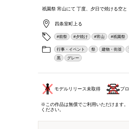
祇園祭 宵山にて 丁度、夕日で焼ける空と
四条室町上る
#前祭
#夕焼け
#宵山
#祇園祭
行事・イベント
祭
建物・街並
黒
グレー
モデルリリース未取得
プ
※この作品は無償でご利用いただけます。
ください。