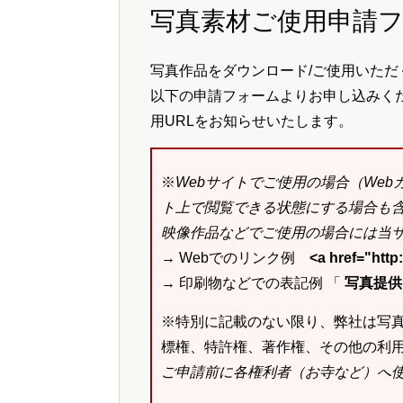
写真素材ご使用申請
写真作品をダウンロード/ご使用いただ
以下の申請フォームよりお申し込みく
用URLをお知らせいたします。
※
Webサイトでご使用の場合（We
ト上で閲覧できる状態にする場合も
映像作品などでご使用の場合には当サ
→ Webでのリンク例
<a href="ht
→ 印刷物などでの表記例 「
写真提供：k
※特別に記載のない限り、弊社は写
標権、特許権、著作権、その他の利
ご申請前に各権利者（お寺など）へ