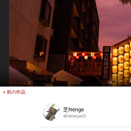
« 前の作品
芝Renge
@cbracya11