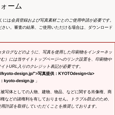
フォーム
くには
会員登録および写真素材ごとのご使用申請が必要です
。
ださい。審査の結果、ご使用いただける場合は、ダウンロード
bカタログなどのように、写真を使用した印刷物をインターネッ
含む）には当サイトトップページへのリンク設置を、印刷物や
イトURL入りのクレジット表記が必要です。
tp://kyoto-design.jp/">写真提供：KYOTOdesign</a>
yoto-design.jp
」
真被写体としての人物、建物、物品、などに関する肖像権、商
用権などの諸権利を有しておりません。
トラブル防止のため、
使用許諾を取得していただくことを推奨しております。