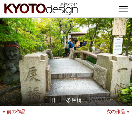
旧・一条戻橋
« 前の作品
次の作品 »