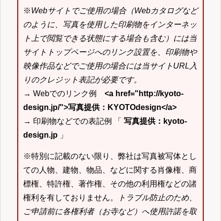
※
Webサイトでご使用の場合（Webカタログなど
のように、写真を使用した印刷物をインターネッ
ト上で閲覧できる状態にする場合も含む）には当
サイトトップページへのリンク設置を、印刷物や
映像作品などでご使用の場合には当サイトURL入
りのクレジット表記が必要です。
→ Webでのリンク例
<a href="http://kyoto-
design.jp/">写真提供：KYOTOdesign</a>
→ 印刷物などでの表記例 「
写真提供：kyoto-
design.jp
」
※特別に記載のない限り、弊社は写真被写体とし
ての人物、建物、物品、などに関する肖像権、商
標権、特許権、著作権、その他の利用権などの諸
権利を有しておりません。
トラブル防止のため、
ご申請前に各権利者（お寺など）へ使用許諾を取