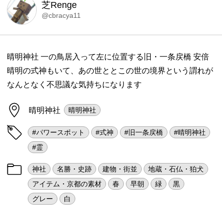
芝Renge
@cbracya11
晴明神社 一の鳥居入って左に位置する旧・一条戻橋 安倍
晴明の式神もいて、あの世ととこの世の境界という謂れが
なんとなく不思議な気持ちになります
晴明神社
晴明神社
#パワースポット
#式神
#旧一条戻橋
#晴明神社
#霊
神社
名勝・史跡
建物・街並
地蔵・石仏・狛犬
アイテム・京都の素材
春
早朝
緑
黒
グレー
白