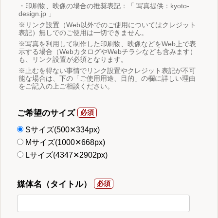
・印刷物、映像の場合の推奨表記：「 写真提供：kyoto-
design.jp 」
※リンク設置（Web以外でのご使用についてはクレジット
表記）無しでのご使用は一切できません。
※写真を利用して制作した印刷物、映像などをWeb上で表
示する場合（WebカタログやWebチラシなども含みます）
も、リンク設置が必須となります。
※止むを得ない事情でリンク設置やクレジット表記が不可
能な場合は、下の「ご使用用途、目的」の欄に詳しい理由
をご記入の上ご相談ください。
ご希望のサイズ
Sサイズ(500✕334px)
Mサイズ(1000✕668px)
Lサイズ(4347✕2902px)
媒体名（タイトル）