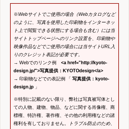
※
Webサイトでご使用の場合（Webカタログなど
のように、写真を使用した印刷物をインターネッ
ト上で閲覧できる状態にする場合も含む）には当
サイトトップページへのリンク設置を、印刷物や
映像作品などでご使用の場合には当サイトURL入
りのクレジット表記が必要です。
→ Webでのリンク例
<a href="http://kyoto-
design.jp/">写真提供：KYOTOdesign</a>
→ 印刷物などでの表記例 「
写真提供：kyoto-
design.jp
」
※特別に記載のない限り、弊社は写真被写体とし
ての人物、建物、物品、などに関する肖像権、商
標権、特許権、著作権、その他の利用権などの諸
権利を有しておりません。
トラブル防止のため、