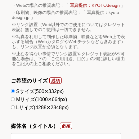
・Webの場合の推奨表記：「
写真提供：KYOTOdesign
」
・印刷物、映像の場合の推奨表記：「 写真提供：kyoto-
design.jp 」
※リンク設置（Web以外でのご使用についてはクレジット
表記）無しでのご使用は一切できません。
※写真を利用して制作した印刷物、映像などをWeb上で表
示する場合（WebカタログやWebチラシなども含みます）
も、リンク設置が必須となります。
※止むを得ない事情でリンク設置やクレジット表記が不可
能な場合は、下の「ご使用用途、目的」の欄に詳しい理由
をご記入の上ご相談ください。
ご希望のサイズ
Sサイズ(500✕332px)
Mサイズ(1000✕664px)
Lサイズ(4288✕2848px)
媒体名（タイトル）