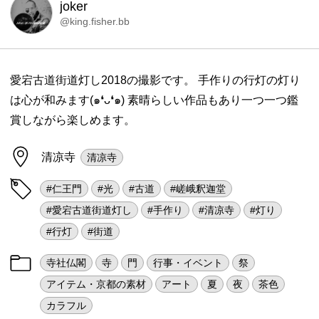
joker
@king.fisher.bb
愛宕古道街道灯し2018の撮影です。 手作りの行灯の灯り
は心が和みます(๑❛ᴗ❛๑) 素晴らしい作品もあり一つ一つ鑑
賞しながら楽しめます。
清凉寺
清凉寺
#仁王門
#光
#古道
#嵯峨釈迦堂
#愛宕古道街道灯し
#手作り
#清凉寺
#灯り
#行灯
#街道
寺社仏閣
寺
門
行事・イベント
祭
アイテム・京都の素材
アート
夏
夜
茶色
カラフル