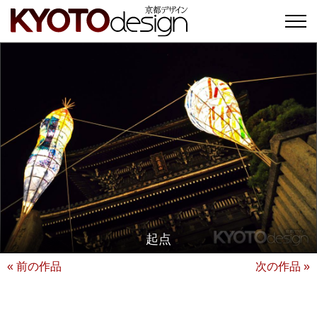
起点
« 前の作品
次の作品 »