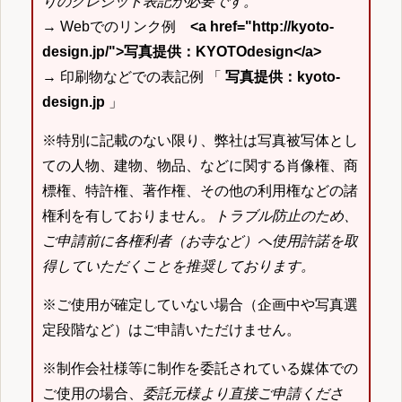
りのクレジット表記が必要です。
→ Webでのリンク例
<a href="http://kyoto-
design.jp/">写真提供：KYOTOdesign</a>
→ 印刷物などでの表記例 「
写真提供：kyoto-
design.jp
」
※特別に記載のない限り、弊社は写真被写体とし
ての人物、建物、物品、などに関する肖像権、商
標権、特許権、著作権、その他の利用権などの諸
権利を有しておりません。
トラブル防止のため、
ご申請前に各権利者（お寺など）へ使用許諾を取
得していただくことを推奨しております。
※ご使用が確定していない場合（企画中や写真選
定段階など）はご申請いただけません。
※制作会社様等に制作を委託されている媒体での
ご使用の場合、
委託元様より直接ご申請くださ