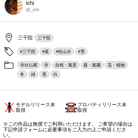
ichi
@_ichi
三千院
三千院
#三千院
#庭
#枯山水
#雪
寺社仏閣
寺
自然・風景
庭・庭園
花・植物
冬
緑
黒
白
モデルリリース未
プロパティリリース未
取得
取得
※この作品は無償でご利用いただけます。 ご希望の場合は
下記申請フォームに必要事項をご入力の上ご申請くださ
い。