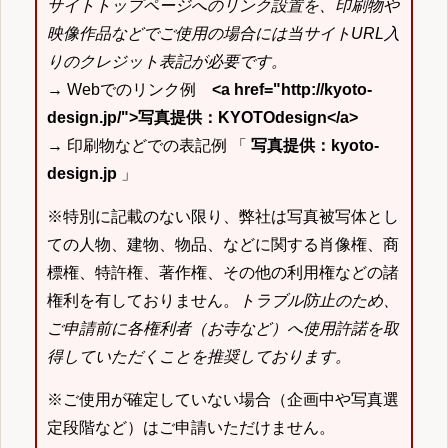
サイトトップページへのリンク設置を、印刷物や
映像作品などでご使用の場合には当サイトURL入
りのクレジット表記が必要です。
→ Webでのリンク例
<a href="http://kyoto-
design.jp/">写真提供：KYOTOdesign</a>
→ 印刷物などでの表記例 「
写真提供：kyoto-
design.jp
」
※特別に記載のない限り、弊社は写真被写体とし
ての人物、建物、物品、などに関する肖像権、商
標権、特許権、著作権、その他の利用権などの諸
権利を有しておりません。
トラブル防止のため、
ご申請前に各権利者（お寺など）へ使用許諾を取
得していただくことを推奨しております。
※ご使用が確定していない場合（企画中や写真選
定段階など）はご申請いただけません。