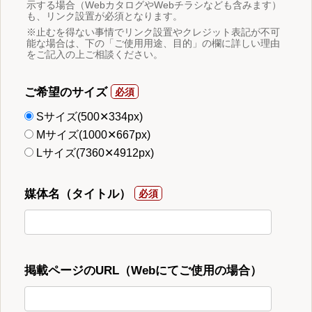
示する場合（WebカタログやWebチラシなども含みます）
も、リンク設置が必須となります。
※止むを得ない事情でリンク設置やクレジット表記が不可
能な場合は、下の「ご使用用途、目的」の欄に詳しい理由
をご記入の上ご相談ください。
ご希望のサイズ
Sサイズ(500✕334px)
Mサイズ(1000✕667px)
Lサイズ(7360✕4912px)
媒体名（タイトル）
掲載ページのURL（Webにてご使用の場合）