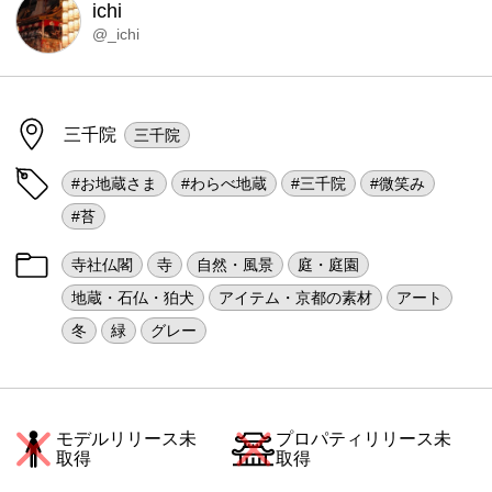
ichi
@_ichi
三千院
三千院
#お地蔵さま
#わらべ地蔵
#三千院
#微笑み
#苔
寺社仏閣
寺
自然・風景
庭・庭園
地蔵・石仏・狛犬
アイテム・京都の素材
アート
冬
緑
グレー
モデルリリース未
プロパティリリース未
取得
取得