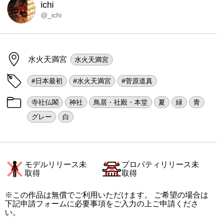
ichi
@_ichi
水火天満宮
水火天満宮
#日本最初
#水火天満宮
#菅原道真
寺社仏閣
神社
鳥居・社殿・本堂
夏
緑
青
グレー
白
モデルリリース未
プロパティリリース未
取得
取得
※この作品は無償でご利用いただけます。 ご希望の場合は
下記申請フォームに必要事項をご入力の上ご申請くださ
い。