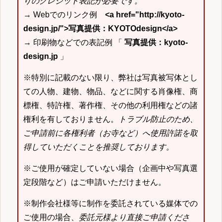
りのクレジット表記が必要です。
→ Webでのリンク例
<a href="http://kyoto-
design.jp/">写真提供：KYOTOdesign</a>
→ 印刷物などでの表記例 「
写真提供：kyoto-
design.jp
」
※特別に記載のない限り、弊社は写真被写体とし
ての人物、建物、物品、などに関する肖像権、商
標権、特許権、著作権、その他の利用権などの諸
権利を有しておりません。
トラブル防止のため、
ご申請前に各権利者（お寺など）へ使用許諾を取
得していただくことを推奨しております。
※ご使用が確定していない場合（企画中や写真選
定段階など）はご申請いただけません。
※制作会社様等に制作を委託されている媒体での
ご使用の場合、
委託元様より直接ご申請くださ