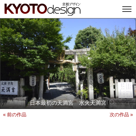
日本最初の天満宮 水火天満宮
« 前の作品
次の作品 »