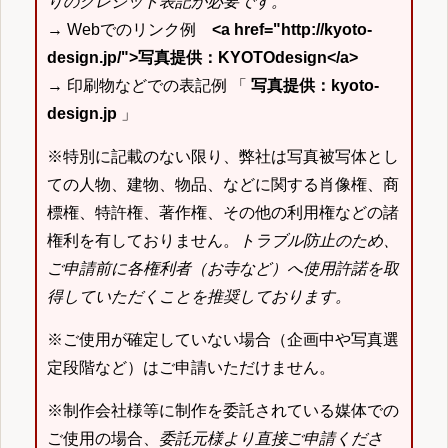
りのクレジット表記が必要です。
→ Webでのリンク例
<a href="http://kyoto-
design.jp/">写真提供：KYOTOdesign</a>
→ 印刷物などでの表記例 「
写真提供：kyoto-
design.jp
」
※特別に記載のない限り、弊社は写真被写体とし
ての人物、建物、物品、などに関する肖像権、商
標権、特許権、著作権、その他の利用権などの諸
権利を有しておりません。
トラブル防止のため、
ご申請前に各権利者（お寺など）へ使用許諾を取
得していただくことを推奨しております。
※ご使用が確定していない場合（企画中や写真選
定段階など）はご申請いただけません。
※制作会社様等に制作を委託されている媒体での
ご使用の場合、
委託元様より直接ご申請くださ