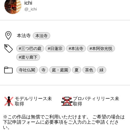
ichi
@_ichi
本法寺
本法寺
#三つ巴の庭
#日蓮宗
#本法寺
#本阿弥光悦
#渡り廊下
寺社仏閣
寺
庭・庭園
夏
茶色
緑
モデルリリース未
プロパティリリース未
取得
取得
※この作品は無償でご利用いただけます。 ご希望の場合は
下記申請フォームに必要事項をご入力の上ご申請くださ
い。