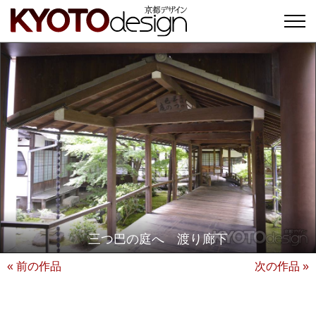
三つ巴の庭へ 渡り廊下
« 前の作品
次の作品 »