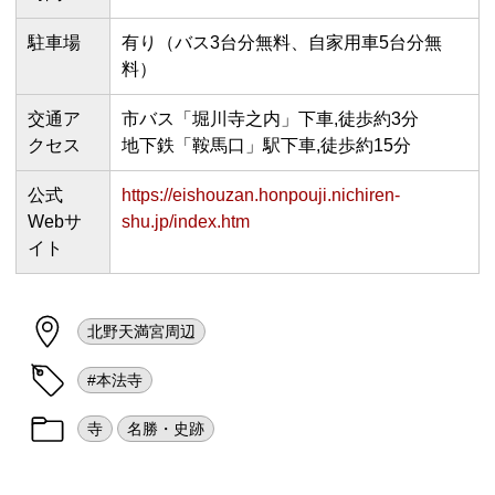
駐車場
有り（バス3台分無料、自家用車5台分無
料）
交通ア
市バス「堀川寺之内」下車,徒歩約3分
クセス
地下鉄「鞍馬口」駅下車,徒歩約15分
公式
https://eishouzan.honpouji.nichiren-
Webサ
shu.jp/index.htm
イト
北野天満宮周辺
#本法寺
寺
名勝・史跡