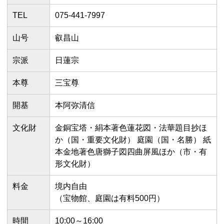
TEL
075-441-7997
山号
叡昌山
宗派
日蓮宗
本尊
三宝尊
開基
本阿弥清信
文化財
金銅宝塔・絹本著色蓮花図・法華題目抄ほ
か（国・重要文化財） 庭園（国・名勝） 紙
本金地著色唐獅子図四曲屏風ほか（市・有
形文化財）
料金
境内自由
（宝物館、庭園は有料500円）
時間
10:00～16:00