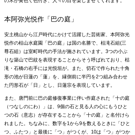
の木が黄色く色付き、人々の目を楽しませてくれます。
本阿弥光悦作「巴の庭」
安土桃山から江戸時代にかけて活躍した芸術家、本阿弥光
悦作の枯山水庭園「巴の庭」は国の名勝で、枯滝石組(三
尊石組）は室町時代の手法が施されています。3つの小ぶ
りな築山で巴紋を表現することからそう呼ばれており、枯
滝・石橋の右手には光悦垣が。また、切石で作られた十角
形の池が日蓮の「蓮」を、縁側前に半円を2つ組み合わせ
た円形石が「日」とし、日蓮宗を表現しています。
また、唐門前に巴の庭修復事業に伴い作庭された「十の庭
（つなしのにわ）」は、9個の石と見る人の心にもうひと
つの石（意志）が存在することから「十の庭」と名付けら
れました。ちなみに、数字を1から9を数えるときに「ひと
つ、ふたつ」と最後に「つ」がつくが、10は「つ」がつか