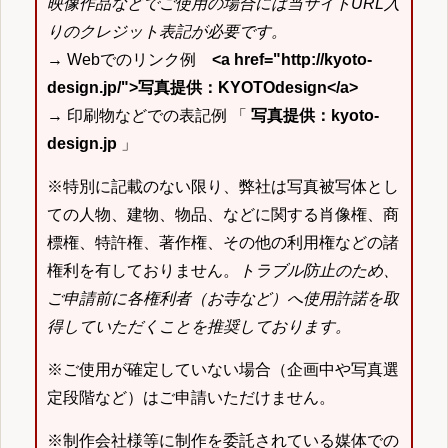
映像作品などでご使用の場合には当サイトURL入
りのクレジット表記が必要です。
→ Webでのリンク例
<a href="http://kyoto-
design.jp/">写真提供：KYOTOdesign</a>
→ 印刷物などでの表記例 「
写真提供：kyoto-
design.jp
」
※特別に記載のない限り、弊社は写真被写体とし
ての人物、建物、物品、などに関する肖像権、商
標権、特許権、著作権、その他の利用権などの諸
権利を有しておりません。
トラブル防止のため、
ご申請前に各権利者（お寺など）へ使用許諾を取
得していただくことを推奨しております。
※ご使用が確定していない場合（企画中や写真選
定段階など）はご申請いただけません。
※制作会社様等に制作を委託されている媒体での