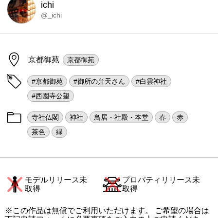
ichi
@_ichi
京都御苑
京都御苑
#京都御苑
#御所の弁天さん
#白雲神社
#西園寺公望
寺社仏閣
神社
鳥居・社殿・本堂
春
赤
茶色
緑
モデルリリース未
プロパティリリース未
取得
取得
※この作品は無償でご利用いただけます。 ご希望の場合は