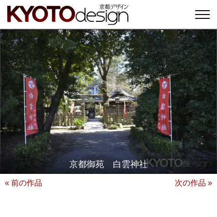
京都御苑 白雲神社
« 前の作品
次の作品 »