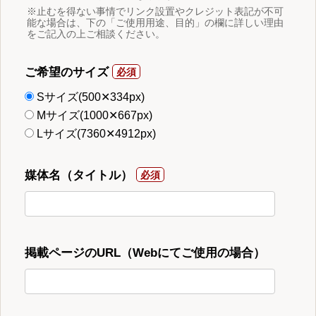
※止むを得ない事情でリンク設置やクレジット表記が不可
能な場合は、下の「ご使用用途、目的」の欄に詳しい理由
をご記入の上ご相談ください。
ご希望のサイズ
Sサイズ(500✕334px)
Mサイズ(1000✕667px)
Lサイズ(7360✕4912px)
媒体名（タイトル）
掲載ページのURL（Webにてご使用の場合）