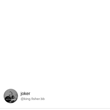
joker
@king.fisher.bb