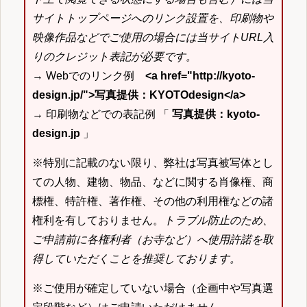
サイトトップページへのリンク設置を、印刷物や
映像作品などでご使用の場合には当サイトURL入
りのクレジット表記が必要です。
→ Webでのリンク例
<a href="http://kyoto-
design.jp/">写真提供：KYOTOdesign</a>
→ 印刷物などでの表記例 「
写真提供：kyoto-
design.jp
」
※特別に記載のない限り、弊社は写真被写体とし
ての人物、建物、物品、などに関する肖像権、商
標権、特許権、著作権、その他の利用権などの諸
権利を有しておりません。
トラブル防止のため、
ご申請前に各権利者（お寺など）へ使用許諾を取
得していただくことを推奨しております。
※ご使用が確定していない場合（企画中や写真選