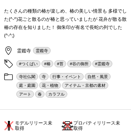
たくさんの種類の椿が楽しめ、椿の美しい情景も 多様でし
た(^-^)花ごと散るのが椿と思っていましたが 花弁が散る散
椿の存在を知りました！ 御朱印が有名で長蛇の列でした
(^-^;)
霊鑑寺
霊鑑寺
#つくばい
#椿
#苔
#谷の御所
#霊鑑寺
寺社仏閣
寺
行事・イベント
自然・風景
庭・庭園
花・植物
アイテム・京都の素材
アート
春
カラフル
モデルリリース未
プロパティリリース未
取得
取得