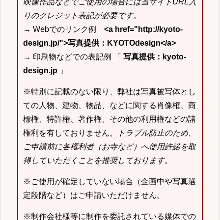
映像作品などでご使用の場合には当サイトURL入
りのクレジット表記が必要です。
→ Webでのリンク例
<a href="http://kyoto-
design.jp/">写真提供：KYOTOdesign</a>
→ 印刷物などでの表記例 「
写真提供：kyoto-
design.jp
」
※特別に記載のない限り、弊社は写真被写体とし
ての人物、建物、物品、などに関する肖像権、商
標権、特許権、著作権、その他の利用権などの諸
権利を有しておりません。
トラブル防止のため、
ご申請前に各権利者（お寺など）へ使用許諾を取
得していただくことを推奨しております。
※ご使用が確定していない場合（企画中や写真選
定段階など）はご申請いただけません。
※制作会社様等に制作を委託されている媒体での