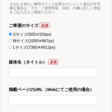
※止むを得ない事情でリンク設置やクレジット表記が不可
能な場合は、下の「ご使用用途、目的」の欄に詳しい理由
をご記入の上ご相談ください。
ご希望のサイズ
Sサイズ(500✕334px)
Mサイズ(1000✕667px)
Lサイズ(7360✕4912px)
媒体名（タイトル）
掲載ページのURL（Webにてご使用の場合）