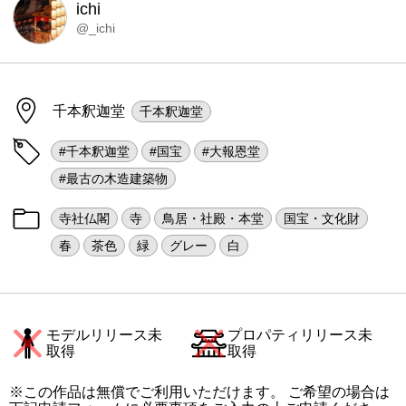
ichi
@_ichi
千本釈迦堂
千本釈迦堂
#千本釈迦堂
#国宝
#大報恩堂
#最古の木造建築物
寺社仏閣
寺
鳥居・社殿・本堂
国宝・文化財
春
茶色
緑
グレー
白
モデルリリース未
プロパティリリース未
取得
取得
※この作品は無償でご利用いただけます。 ご希望の場合は