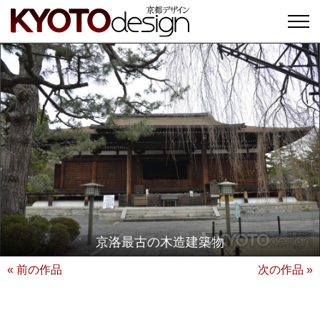
京洛最古の木造建築物
« 前の作品
次の作品 »