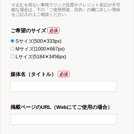
※止むを得ない事情でリンク設置やクレジット表記が不可
能な場合は、下の「ご使用用途、目的」の欄に詳しい理由
をご記入の上ご相談ください。
ご希望のサイズ
Sサイズ(500✕333px)
Mサイズ(1000✕667px)
Lサイズ(5184✕3456px)
媒体名（タイトル）
掲載ページのURL（Webにてご使用の場合）