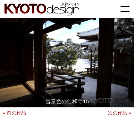
雪景色の仁和寺15
« 前の作品
次の作品 »