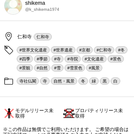
shikema
@k_shikema1974
仁和寺
仁和寺
#世界文化遺産
#世界遺産
#京都
#仁和寺
#冬
#四季
#季節
#寺
#寺院
#文化遺産
#景色
#景観
#自然
#雪
#雪景色
#風景
寺社仏閣
寺
自然・風景
冬
緑
黒
白
モデルリリース未
プロパティリリース未
取得
取得
※この作品は無償でご利用いただけます。 ご希望の場合は