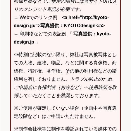
映像作品などでご使用の場合には当サイトURL入
りのクレジット表記が必要です。
→ Webでのリンク例
<a href="http://kyoto-
design.jp/">写真提供：KYOTOdesign</a>
→ 印刷物などでの表記例 「
写真提供：kyoto-
design.jp
」
※特別に記載のない限り、弊社は写真被写体とし
ての人物、建物、物品、などに関する肖像権、商
標権、特許権、著作権、その他の利用権などの諸
権利を有しておりません。
トラブル防止のため、
ご申請前に各権利者（お寺など）へ使用許諾を取
得していただくことを推奨しております。
※ご使用が確定していない場合（企画中や写真選
定段階など）はご申請いただけません。
※制作会社様等に制作を委託されている媒体での