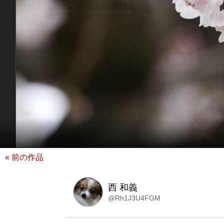
« 前の作品
西 和義
@Rh1J3U4FGM