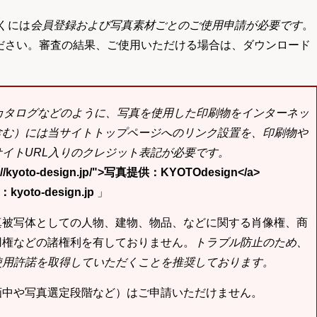
くには
会員登録および写真素材ごとのご使用申請が必要です
。
ださい。審査の結果、ご使用いただける場合は、ダウンロード
bカタログなどのように、写真を使用した印刷物をインターネッ
含む）には当サイトトップページへのリンク設置を、印刷物や
イトURL入りのクレジット表記が必要です。
tp://kyoto-design.jp/">写真提供：KYOTOdesign</a>
yoto-design.jp
」
真被写体としての人物、建物、物品、などに関する肖像権、商
用権などの諸権利を有しておりません。
トラブル防止のため、
使用許諾を取得していただくことを推奨しております。
画中や写真選定段階など）はご申請いただけません。