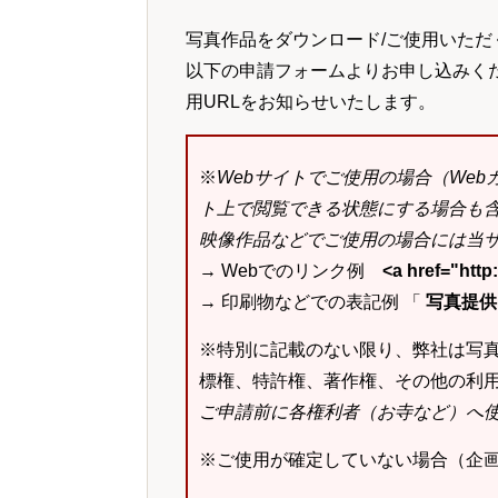
写真作品をダウンロード/ご使用いただ
以下の申請フォームよりお申し込みく
用URLをお知らせいたします。
※
Webサイトでご使用の場合（We
ト上で閲覧できる状態にする場合も
映像作品などでご使用の場合には当サ
→ Webでのリンク例
<a href="ht
→ 印刷物などでの表記例 「
写真提供：k
※特別に記載のない限り、弊社は写
標権、特許権、著作権、その他の利
ご申請前に各権利者（お寺など）へ
※ご使用が確定していない場合（企