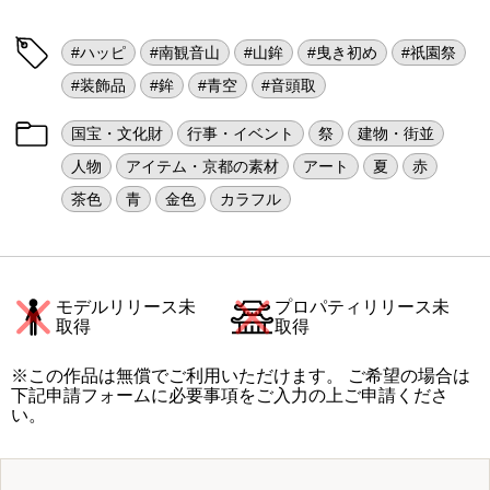
#ハッピ
#南観音山
#山鉾
#曳き初め
#祇園祭
#装飾品
#鉾
#青空
#音頭取
国宝・文化財
行事・イベント
祭
建物・街並
人物
アイテム・京都の素材
アート
夏
赤
茶色
青
金色
カラフル
モデルリリース未
プロパティリリース未
取得
取得
※この作品は無償でご利用いただけます。 ご希望の場合は
下記申請フォームに必要事項をご入力の上ご申請くださ
い。