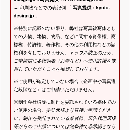
→ 印刷物などでの表記例 「
写真提供：kyoto-
design.jp
」
※特別に記載のない限り、弊社は写真被写体とし
ての人物、建物、物品、などに関する肖像権、商
標権、特許権、著作権、その他の利用権などの諸
権利を有しておりません。
トラブル防止のため、
ご申請前に各権利者（お寺など）へ使用許諾を取
得していただくことを推奨しております。
※ご使用が確定していない場合（企画中や写真選
定段階など）はご申請いただけません。
※制作会社様等に制作を委託されている媒体での
ご使用の場合、
委託元様より直接ご申請くださ
い
。
制作を受託されている業者様、広告代理店様
等からのご申請については無条件で非承認となり