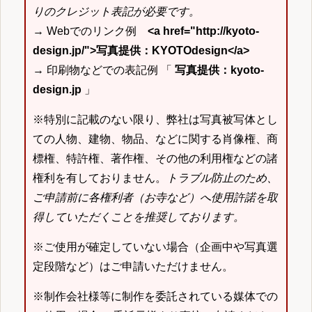
りのクレジット表記が必要です。
→ Webでのリンク例
<a href="http://kyoto-
design.jp/">写真提供：KYOTOdesign</a>
→ 印刷物などでの表記例 「
写真提供：kyoto-
design.jp
」
※特別に記載のない限り、弊社は写真被写体とし
ての人物、建物、物品、などに関する肖像権、商
標権、特許権、著作権、その他の利用権などの諸
権利を有しておりません。
トラブル防止のため、
ご申請前に各権利者（お寺など）へ使用許諾を取
得していただくことを推奨しております。
※ご使用が確定していない場合（企画中や写真選
定段階など）はご申請いただけません。
※制作会社様等に制作を委託されている媒体での