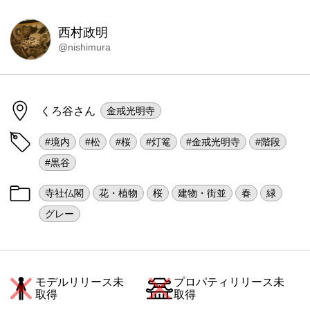
西村政明
@nishimura
くろ谷さん
金戒光明寺
#境内
#松
#桜
#灯篭
#金戒光明寺
#階段
#黒谷
寺社仏閣
花・植物
桜
建物・街並
春
緑
グレー
モデルリリース未
プロパティリリース未
取得
取得