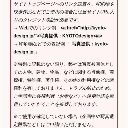
サイトトップページへのリンク設置を、印刷物や
映像作品などでご使用の場合には当サイトURL入
りのクレジット表記が必要です。
→ Webでのリンク例
<a href="http://kyoto-
design.jp/">写真提供：KYOTOdesign</a>
→ 印刷物などでの表記例 「
写真提供：kyoto-
design.jp
」
※特別に記載のない限り、弊社は写真被写体とし
ての人物、建物、物品、などに関する肖像権、商
標権、特許権、著作権、その他の利用権などの諸
権利を有しておりません。
トラブル防止のため、
ご申請前に各権利者（お寺など）へ使用許諾を取
得していただくことを推奨しております。
※ご使用が確定していない場合（企画中や写真選
定段階など）はご申請いただけません。