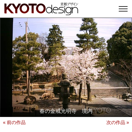
春の金戒光明寺 境内
« 前の作品
次の作品 »