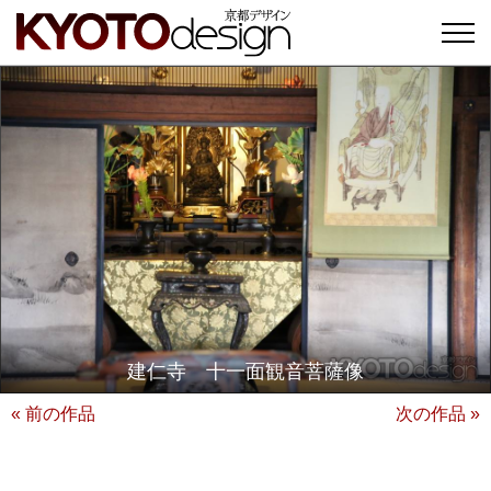
建仁寺 十一面観音菩薩像
« 前の作品
次の作品 »