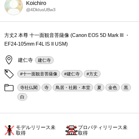
Koichiro
@4DkIusUBw3
方丈2 本尊 十一面観音菩薩像 (Canon EOS 5D Mark III ・
EF24-105mm F4L IS II USM)
建仁寺
建仁寺
#十一面観音菩薩像
#建仁寺
#方丈
寺社仏閣
寺
鳥居・社殿・本堂
夏
金色
黒
白
モデルリリース未
プロパティリリース未
取得
取得