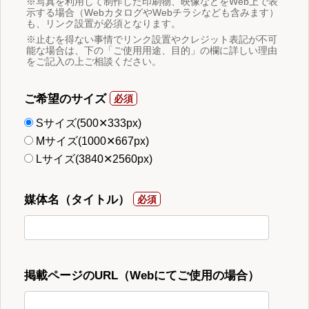
※写真を利用して制作した印刷物、映像などをWeb上で表
示する場合（WebカタログやWebチラシなども含みます）
も、リンク設置が必須となります。
※止むを得ない事情でリンク設置やクレジット表記が不可
能な場合は、下の「ご使用用途、目的」の欄に詳しい理由
をご記入の上ご相談ください。
ご希望のサイズ
Sサイズ(500✕333px)
Mサイズ(1000✕667px)
Lサイズ(3840✕2560px)
媒体名（タイトル）
掲載ページのURL（Webにてご使用の場合）