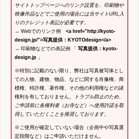
サイトトップページへのリンク設置を、印刷物や
映像作品などでご使用の場合には当サイトURL入
りのクレジット表記が必要です。
→ Webでのリンク例
<a href="http://kyoto-
design.jp/">写真提供：KYOTOdesign</a>
→ 印刷物などでの表記例 「
写真提供：kyoto-
design.jp
」
※特別に記載のない限り、弊社は写真被写体とし
ての人物、建物、物品、などに関する肖像権、商
標権、特許権、著作権、その他の利用権などの諸
権利を有しておりません。
トラブル防止のため、
ご申請前に各権利者（お寺など）へ使用許諾を取
得していただくことを推奨しております。
※ご使用が確定していない場合（企画中や写真選
定段階など）はご申請いただけません。