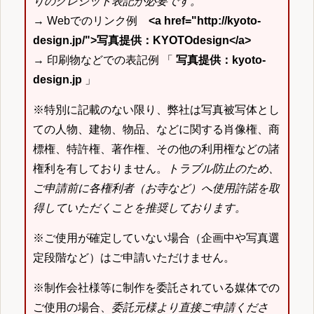
りのクレジット表記が必要です。
→ Webでのリンク例
<a href="http://kyoto-
design.jp/">写真提供：KYOTOdesign</a>
→ 印刷物などでの表記例 「
写真提供：kyoto-
design.jp
」
※特別に記載のない限り、弊社は写真被写体とし
ての人物、建物、物品、などに関する肖像権、商
標権、特許権、著作権、その他の利用権などの諸
権利を有しておりません。
トラブル防止のため、
ご申請前に各権利者（お寺など）へ使用許諾を取
得していただくことを推奨しております。
※ご使用が確定していない場合（企画中や写真選
定段階など）はご申請いただけません。
※制作会社様等に制作を委託されている媒体での
ご使用の場合、
委託元様より直接ご申請くださ