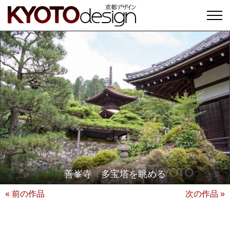
善峯寺 多宝塔を眺める
« 前の作品
次の作品 »