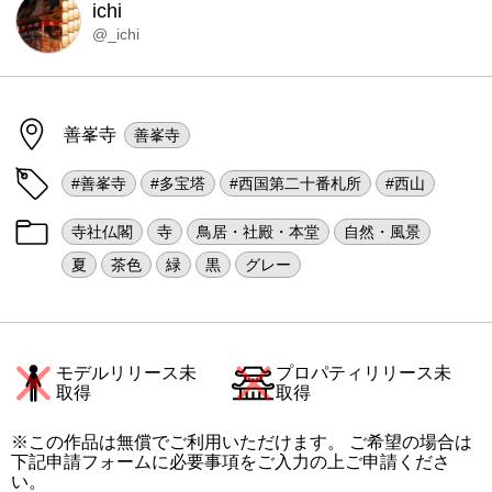
ichi
@_ichi
善峯寺
善峯寺
#善峯寺
#多宝塔
#西国第二十番札所
#西山
寺社仏閣
寺
鳥居・社殿・本堂
自然・風景
夏
茶色
緑
黒
グレー
モデルリリース未
プロパティリリース未
取得
取得
※この作品は無償でご利用いただけます。 ご希望の場合は
下記申請フォームに必要事項をご入力の上ご申請くださ
い。