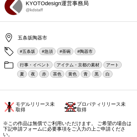
KYOTOdesign運営事務局
@kdstaff
五条坂陶器市
#五条坂
#急須
#茶碗
#陶器市
行事・イベント
アイテム・京都の素材
アート
夏
夜
赤
茶色
黄色
青
黒
白
モデルリリース未
プロパティリリース未
取得
取得
※この作品は無償でご利用いただけます。 ご希望の場合は
下記申請フォームに必要事項をご入力の上ご申請くださ
い。