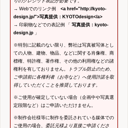
りのクレジット表記が必要です。
→ Webでのリンク例
<a href="http://kyoto-
design.jp/">写真提供：KYOTOdesign</a>
→ 印刷物などでの表記例 「
写真提供：kyoto-
design.jp
」
※特別に記載のない限り、弊社は写真被写体とし
ての人物、建物、物品、などに関する肖像権、商
標権、特許権、著作権、その他の利用権などの諸
権利を有しておりません。
トラブル防止のため、
ご申請前に各権利者（お寺など）へ使用許諾を取
得していただくことを推奨しております。
※ご使用が確定していない場合（企画中や写真選
定段階など）はご申請いただけません。
※制作会社様等に制作を委託されている媒体での
ご使用の場合、
委託元様より直接ご申請くださ