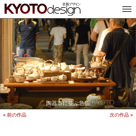
陶器市に並ぶ急須
« 前の作品
次の作品 »