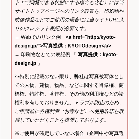
ト上で閲覧できる状態にする場合も含む）には当
サイトトップページへのリンク設置を、印刷物や
映像作品などでご使用の場合には当サイトURL入
りのクレジット表記が必要です。
→ Webでのリンク例
<a href="http://kyoto-
design.jp/">写真提供：KYOTOdesign</a>
→ 印刷物などでの表記例 「
写真提供：kyoto-
design.jp
」
※特別に記載のない限り、弊社は写真被写体とし
ての人物、建物、物品、などに関する肖像権、商
標権、特許権、著作権、その他の利用権などの諸
権利を有しておりません。
トラブル防止のため、
ご申請前に各権利者（お寺など）へ使用許諾を取
得していただくことを推奨しております。
※ご使用が確定していない場合（企画中や写真選