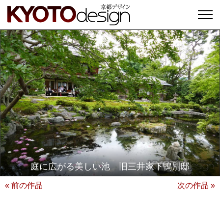
庭に広がる美しい池 旧三井家下鴨別邸
« 前の作品
次の作品 »