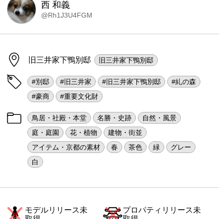
西 和義
@Rh1J3U4FGM
旧三井家下鴨別邸
旧三井家下鴨別邸
#別邸
#旧三井家
#旧三井家下鴨別邸
#糺の森
#豪商
#重要文化財
鳥居・社殿・本堂
名勝・史跡
自然・風景
庭・庭園
花・植物
建物・街並
アイテム・京都の素材
春
茶色
緑
グレー
白
モデルリリース未
プロパティリリース未
取得
取得