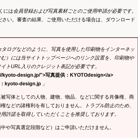
くには
会員登録および写真素材ごとのご使用申請が必要です
。
ださい。審査の結果、ご使用いただける場合は、ダウンロード
bカタログなどのように、写真を使用した印刷物をインターネッ
含む）には当サイトトップページへのリンク設置を、印刷物や
イトURL入りのクレジット表記が必要です。
tp://kyoto-design.jp/">写真提供：KYOTOdesign</a>
yoto-design.jp
」
真被写体としての人物、建物、物品、などに関する肖像権、商
用権などの諸権利を有しておりません。
トラブル防止のため、
使用許諾を取得していただくことを推奨しております。
画中や写真選定段階など）はご申請いただけません。