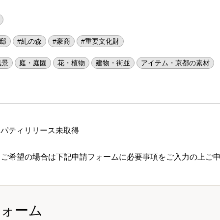
邸
#糺の森
#豪商
#重要文化財
風景
庭・庭園
花・植物
建物・街並
アイテム・京都の素材
ロパティリリース未取得
 ご希望の場合は下記申請フォームに必要事項をご入力の上ご
フォーム