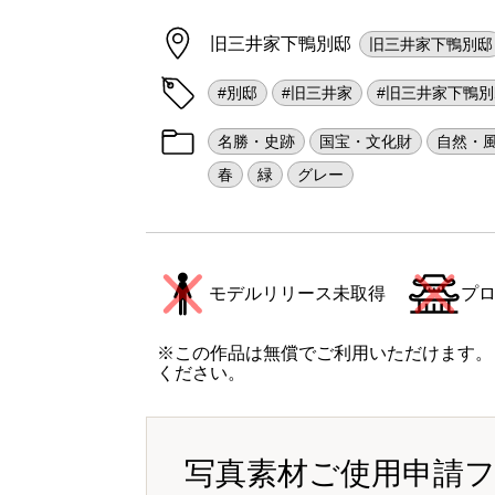
旧三井家下鴨別邸
旧三井家下鴨別邸
#別邸
#旧三井家
#旧三井家下鴨別
名勝・史跡
国宝・文化財
自然・
春
緑
グレー
モデルリリース未取得
プ
※この作品は無償でご利用いただけます。
ください。
写真素材ご使用申請