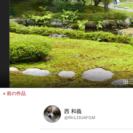
旧
« 前の作品
西 和義
@Rh1J3U4FGM