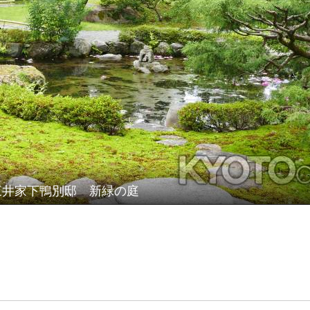
三井家下鴨別邸 新緑の庭