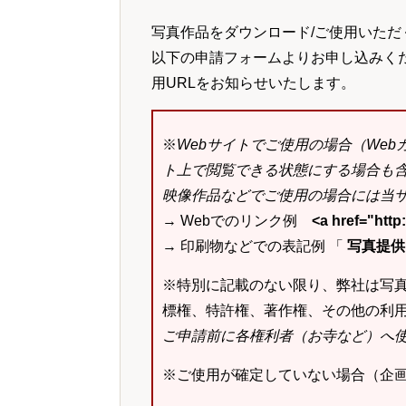
写真作品をダウンロード/ご使用いただ
以下の申請フォームよりお申し込みく
用URLをお知らせいたします。
※
Webサイトでご使用の場合（We
ト上で閲覧できる状態にする場合も
映像作品などでご使用の場合には当サ
→ Webでのリンク例
<a href="ht
→ 印刷物などでの表記例 「
写真提供：k
※特別に記載のない限り、弊社は写
標権、特許権、著作権、その他の利
ご申請前に各権利者（お寺など）へ
※ご使用が確定していない場合（企