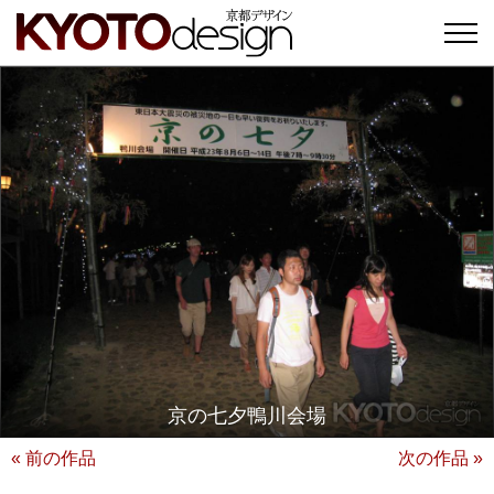
京の七夕鴨川会場
« 前の作品
次の作品 »