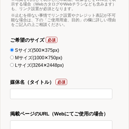
示する場合（WebカタログやWebチラシなども含みます）
も、リンク設置が必須となります。
※止むを得ない事情でリンク設置やクレジット表記が不可
能な場合は、下の「ご使用用途、目的」の欄に詳しい理由
をご記入の上ご相談ください。
ご希望のサイズ
Sサイズ(500✕375px)
Mサイズ(1000✕750px)
Lサイズ(3264✕2448px)
媒体名（タイトル）
掲載ページのURL（Webにてご使用の場合）