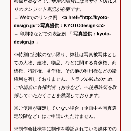
映像作品などでご使用の場合には当サイトURL入
りのクレジット表記が必要です。
→ Webでのリンク例
<a href="http://kyoto-
design.jp/">写真提供：KYOTOdesign</a>
→ 印刷物などでの表記例 「
写真提供：kyoto-
design.jp
」
※特別に記載のない限り、弊社は写真被写体とし
ての人物、建物、物品、などに関する肖像権、商
標権、特許権、著作権、その他の利用権などの諸
権利を有しておりません。
トラブル防止のため、
ご申請前に各権利者（お寺など）へ使用許諾を取
得していただくことを推奨しております。
※ご使用が確定していない場合（企画中や写真選
定段階など）はご申請いただけません。
※制作会社様等に制作を委託されている媒体での