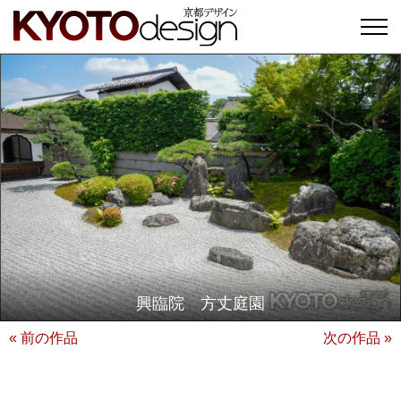
興臨院 方丈庭園
« 前の作品
次の作品 »