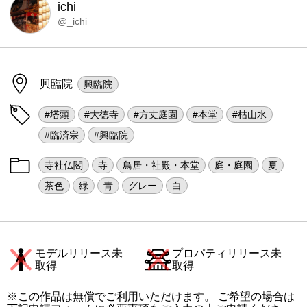
ichi
@_ichi
興臨院
興臨院
#塔頭
#大徳寺
#方丈庭園
#本堂
#枯山水
#臨済宗
#興臨院
寺社仏閣
寺
鳥居・社殿・本堂
庭・庭園
夏
茶色
緑
青
グレー
白
モデルリリース未
プロパティリリース未
取得
取得
※この作品は無償でご利用いただけます。 ご希望の場合は