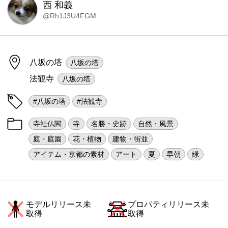
西 和義
@Rh1J3U4FGM
八坂の塔
八坂の塔
法観寺
八坂の塔
#八坂の塔
#法観寺
寺社仏閣
寺
名勝・史跡
自然・風景
庭・庭園
花・植物
建物・街並
アイテム・京都の素材
アート
夏
早朝
緑
モデルリリース未
プロパティリリース未
取得
取得