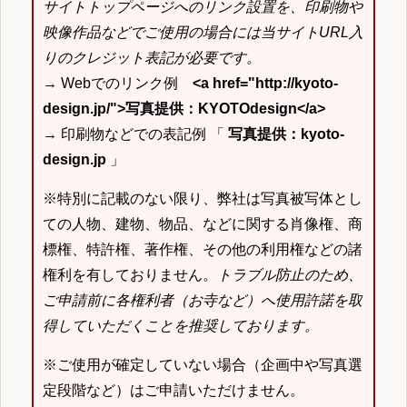
サイトトップページへのリンク設置を、印刷物や
映像作品などでご使用の場合には当サイトURL入
りのクレジット表記が必要です。
→ Webでのリンク例
<a href="http://kyoto-
design.jp/">写真提供：KYOTOdesign</a>
→ 印刷物などでの表記例 「
写真提供：kyoto-
design.jp
」
※特別に記載のない限り、弊社は写真被写体とし
ての人物、建物、物品、などに関する肖像権、商
標権、特許権、著作権、その他の利用権などの諸
権利を有しておりません。
トラブル防止のため、
ご申請前に各権利者（お寺など）へ使用許諾を取
得していただくことを推奨しております。
※ご使用が確定していない場合（企画中や写真選
定段階など）はご申請いただけません。