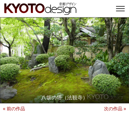
八坂の塔（法観寺）
« 前の作品
次の作品 »