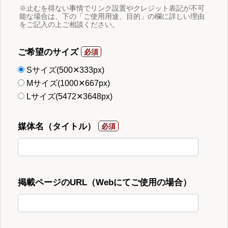
※止むを得ない事情でリンク設置やクレジット表記が不可
能な場合は、下の「ご使用用途、目的」の欄に詳しい理由
をご記入の上ご相談ください。
ご希望のサイズ
Sサイズ(500✕333px)
Mサイズ(1000✕667px)
Lサイズ(5472✕3648px)
媒体名（タイトル）
掲載ページのURL（Webにてご使用の場合）