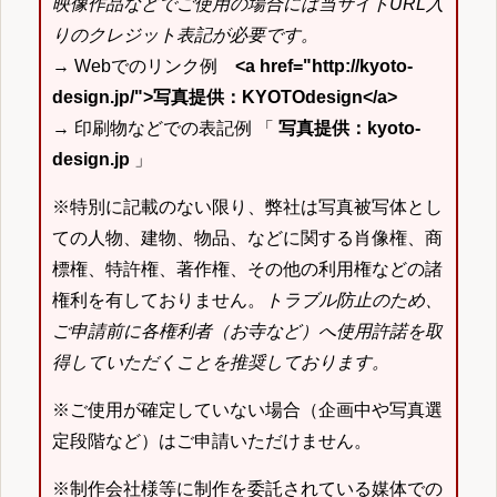
映像作品などでご使用の場合には当サイトURL入
りのクレジット表記が必要です。
→ Webでのリンク例
<a href="http://kyoto-
design.jp/">写真提供：KYOTOdesign</a>
→ 印刷物などでの表記例 「
写真提供：kyoto-
design.jp
」
※特別に記載のない限り、弊社は写真被写体とし
ての人物、建物、物品、などに関する肖像権、商
標権、特許権、著作権、その他の利用権などの諸
権利を有しておりません。
トラブル防止のため、
ご申請前に各権利者（お寺など）へ使用許諾を取
得していただくことを推奨しております。
※ご使用が確定していない場合（企画中や写真選
定段階など）はご申請いただけません。
※制作会社様等に制作を委託されている媒体での