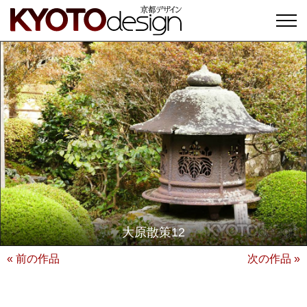
大原散策12
« 前の作品
次の作品 »