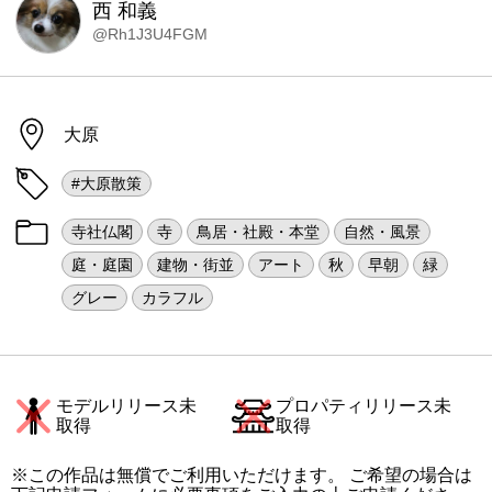
西 和義
@Rh1J3U4FGM
大原
#大原散策
寺社仏閣
寺
鳥居・社殿・本堂
自然・風景
庭・庭園
建物・街並
アート
秋
早朝
緑
グレー
カラフル
モデルリリース未
プロパティリリース未
取得
取得
※この作品は無償でご利用いただけます。 ご希望の場合は