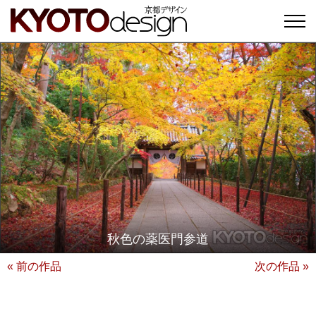
秋色の薬医門参道
« 前の作品
次の作品 »