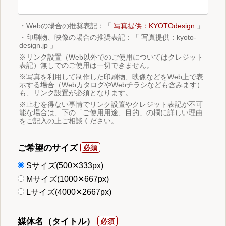
・Webの場合の推奨表記：「
写真提供：KYOTOdesign
」
・印刷物、映像の場合の推奨表記：「 写真提供：kyoto-
design.jp 」
※リンク設置（Web以外でのご使用についてはクレジット
表記）無しでのご使用は一切できません。
※写真を利用して制作した印刷物、映像などをWeb上で表
示する場合（WebカタログやWebチラシなども含みます）
も、リンク設置が必須となります。
※止むを得ない事情でリンク設置やクレジット表記が不可
能な場合は、下の「ご使用用途、目的」の欄に詳しい理由
をご記入の上ご相談ください。
ご希望のサイズ
Sサイズ(500✕333px)
Mサイズ(1000✕667px)
Lサイズ(4000✕2667px)
媒体名（タイトル）