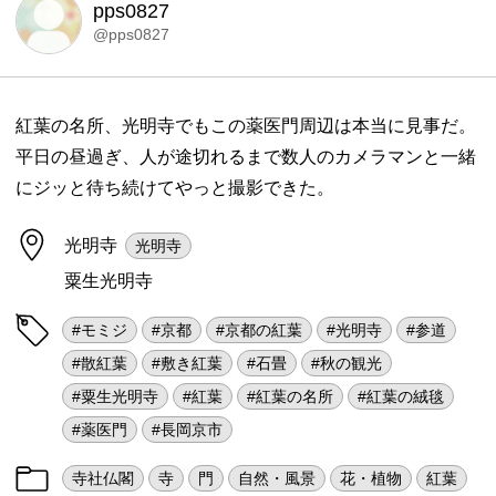
pps0827
@pps0827
紅葉の名所、光明寺でもこの薬医門周辺は本当に見事だ。
平日の昼過ぎ、人が途切れるまで数人のカメラマンと一緒
にジッと待ち続けてやっと撮影できた。
光明寺
光明寺
粟生光明寺
#モミジ
#京都
#京都の紅葉
#光明寺
#参道
#散紅葉
#敷き紅葉
#石畳
#秋の観光
#粟生光明寺
#紅葉
#紅葉の名所
#紅葉の絨毯
#薬医門
#長岡京市
寺社仏閣
寺
門
自然・風景
花・植物
紅葉