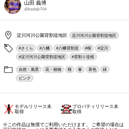
山田 義博
@badqb704
淀川河川公園背割堤地区
淀川河川公園背割堤地区
#さくら
#八幡
#八幡背割堤
#桜
#淀川
#淀川河川公園背割堤地区
#背割り堤桜
自然・風景
花・植物
桜
春
茶色
緑
ピンク
モデルリリース未
プロパティリリース未
取得
取得
※この作品は無償でご利用いただけます。 ご希望の場合は