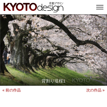
背割り堤桜1
« 前の作品
次の作品 »