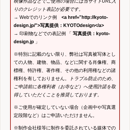
映像作品などでご使用の場合には当サイトURL入
りのクレジット表記が必要です。
→ Webでのリンク例
<a href="http://kyoto-
design.jp/">写真提供：KYOTOdesign</a>
→ 印刷物などでの表記例 「
写真提供：kyoto-
design.jp
」
※特別に記載のない限り、弊社は写真被写体とし
ての人物、建物、物品、などに関する肖像権、商
標権、特許権、著作権、その他の利用権などの諸
権利を有しておりません。
トラブル防止のため、
ご申請前に各権利者（お寺など）へ使用許諾を取
得していただくことを推奨しております。
※ご使用が確定していない場合（企画中や写真選
定段階など）はご申請いただけません。
※制作会社様等に制作を委託されている媒体での