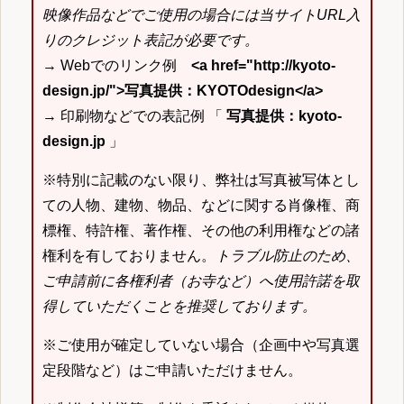
映像作品などでご使用の場合には当サイトURL入
りのクレジット表記が必要です。
→ Webでのリンク例
<a href="http://kyoto-
design.jp/">写真提供：KYOTOdesign</a>
→ 印刷物などでの表記例 「
写真提供：kyoto-
design.jp
」
※特別に記載のない限り、弊社は写真被写体とし
ての人物、建物、物品、などに関する肖像権、商
標権、特許権、著作権、その他の利用権などの諸
権利を有しておりません。
トラブル防止のため、
ご申請前に各権利者（お寺など）へ使用許諾を取
得していただくことを推奨しております。
※ご使用が確定していない場合（企画中や写真選
定段階など）はご申請いただけません。