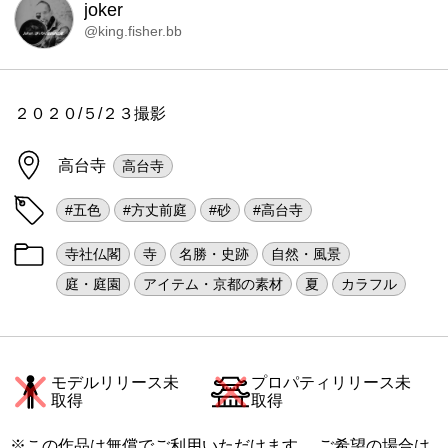
joker
@king.fisher.bb
２０２０/５/２３撮影
高台寺
高台寺
#五色
#方丈前庭
#砂
#高台寺
寺社仏閣
寺
名勝・史跡
自然・風景
庭・庭園
アイテム・京都の素材
夏
カラフル
モデルリリース未
プロパティリリース未
取得
取得
※この作品は無償でご利用いただけます。 ご希望の場合は