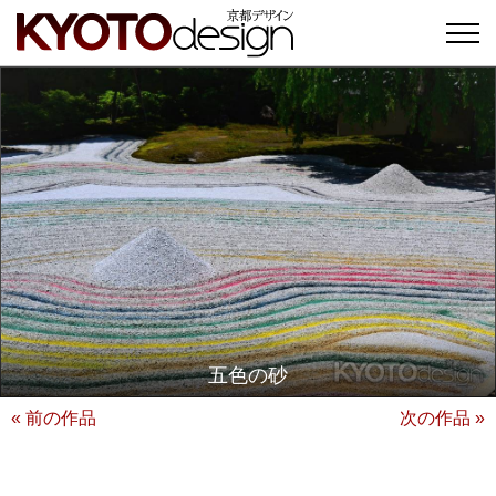
五色の砂
« 前の作品
次の作品 »