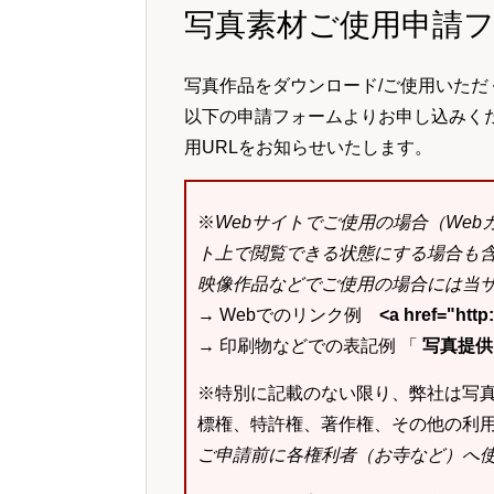
写真素材ご使用申請
写真作品をダウンロード/ご使用いただ
以下の申請フォームよりお申し込みく
用URLをお知らせいたします。
※
Webサイトでご使用の場合（We
ト上で閲覧できる状態にする場合も
映像作品などでご使用の場合には当サ
→ Webでのリンク例
<a href="ht
→ 印刷物などでの表記例 「
写真提供：k
※特別に記載のない限り、弊社は写
標権、特許権、著作権、その他の利
ご申請前に各権利者（お寺など）へ