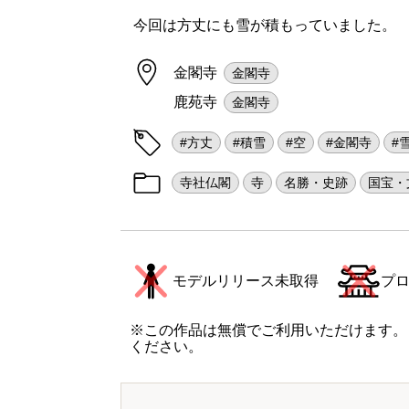
今回は方丈にも雪が積もっていました。
金閣寺
金閣寺
鹿苑寺
金閣寺
#方丈
#積雪
#空
#金閣寺
#
寺社仏閣
寺
名勝・史跡
国宝・
モデルリリース未取得
プ
※この作品は無償でご利用いただけます。
ください。