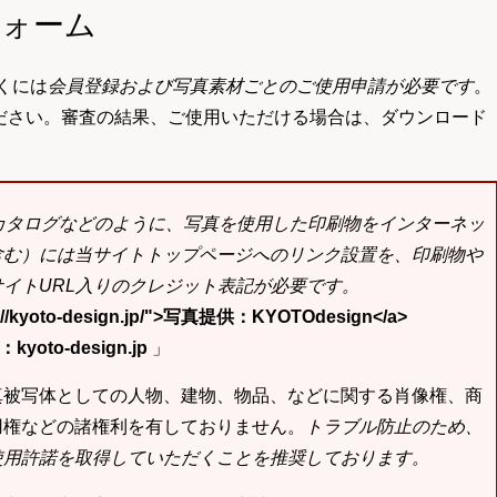
フォーム
くには
会員登録および写真素材ごとのご使用申請が必要です
。
ださい。審査の結果、ご使用いただける場合は、ダウンロード
bカタログなどのように、写真を使用した印刷物をインターネッ
含む）には当サイトトップページへのリンク設置を、印刷物や
イトURL入りのクレジット表記が必要です。
tp://kyoto-design.jp/">写真提供：KYOTOdesign</a>
yoto-design.jp
」
真被写体としての人物、建物、物品、などに関する肖像権、商
用権などの諸権利を有しておりません。
トラブル防止のため、
使用許諾を取得していただくことを推奨しております。