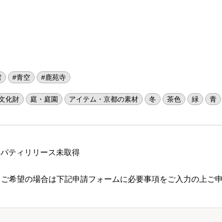
雪
#青空
#鹿苑寺
文化財
庭・庭園
アイテム・京都の素材
冬
茶色
緑
青
ロパティリリース未取得
 ご希望の場合は下記申請フォームに必要事項をご入力の上ご