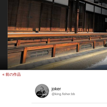
« 前の作品
joker
@king.fisher.bb