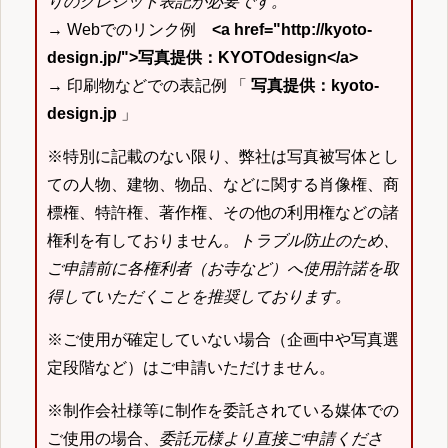
りのクレジット表記が必要です。
→ Webでのリンク例
<a href="http://kyoto-
design.jp/">写真提供：KYOTOdesign</a>
→ 印刷物などでの表記例 「
写真提供：kyoto-
design.jp
」
※特別に記載のない限り、弊社は写真被写体とし
ての人物、建物、物品、などに関する肖像権、商
標権、特許権、著作権、その他の利用権などの諸
権利を有しておりません。
トラブル防止のため、
ご申請前に各権利者（お寺など）へ使用許諾を取
得していただくことを推奨しております。
※ご使用が確定していない場合（企画中や写真選
定段階など）はご申請いただけません。
※制作会社様等に制作を委託されている媒体での
ご使用の場合、
委託元様より直接ご申請くださ