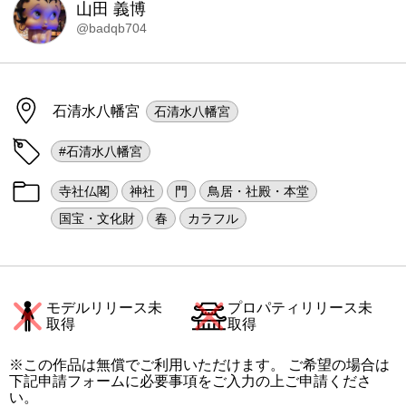
山田 義博
@badqb704
石清水八幡宮
石清水八幡宮
#石清水八幡宮
寺社仏閣
神社
門
鳥居・社殿・本堂
国宝・文化財
春
カラフル
モデルリリース未
プロパティリリース未
取得
取得
※この作品は無償でご利用いただけます。 ご希望の場合は
下記申請フォームに必要事項をご入力の上ご申請くださ
い。