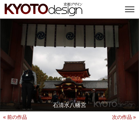
石清水八幡宮
« 前の作品
次の作品 »