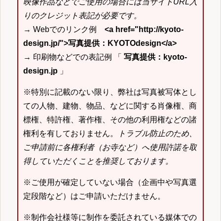
映像作品などでご使用の場合には当サイトURL入
りのクレジット表記が必要です。
→ Webでのリンク例
<a href="http://kyoto-
design.jp/">写真提供：KYOTOdesign</a>
→ 印刷物などでの表記例 「
写真提供：kyoto-
design.jp
」
※特別に記載のない限り、弊社は写真被写体とし
ての人物、建物、物品、などに関する肖像権、商
標権、特許権、著作権、その他の利用権などの諸
権利を有しておりません。
トラブル防止のため、
ご申請前に各権利者（お寺など）へ使用許諾を取
得していただくことを推奨しております。
※ご使用が確定していない場合（企画中や写真選
定段階など）はご申請いただけません。
※制作会社様等に制作を委託されている媒体での