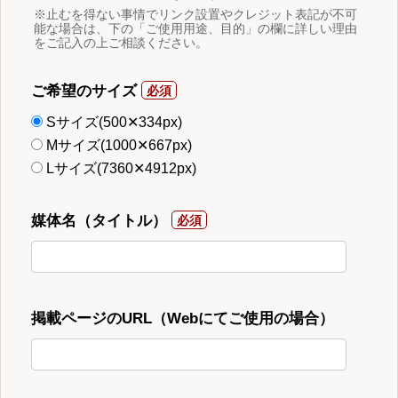
※止むを得ない事情でリンク設置やクレジット表記が不可
能な場合は、下の「ご使用用途、目的」の欄に詳しい理由
をご記入の上ご相談ください。
ご希望のサイズ
Sサイズ(500✕334px)
Mサイズ(1000✕667px)
Lサイズ(7360✕4912px)
媒体名（タイトル）
掲載ページのURL（Webにてご使用の場合）