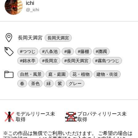
ichi
@_ichi
長岡天満宮
長岡天満宮
#つつじ
#八条池
#藤
#藤棚
#躑躅
#錦水亭
#長岡京
#長岡天満宮
#霧島つつじ
自然・風景
庭・庭園
花・植物
建物・街並
春
茶色
緑
紫
グレー
モデルリリース未
プロパティリリース未
取得
取得
※この作品は無償でご利用いただけます。 ご希望の場合は