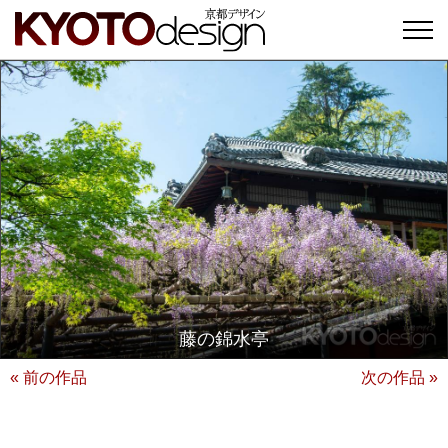
藤の錦水亭
« 前の作品
次の作品 »