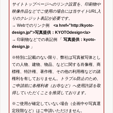
サイトトップページへのリンク設置を、印刷物や
映像作品などでご使用の場合には当サイトURL入
りのクレジット表記が必要です。
→ Webでのリンク例
<a href="http://kyoto-
design.jp/">写真提供：KYOTOdesign</a>
→ 印刷物などでの表記例 「
写真提供：kyoto-
design.jp
」
※特別に記載のない限り、弊社は写真被写体とし
ての人物、建物、物品、などに関する肖像権、商
標権、特許権、著作権、その他の利用権などの諸
権利を有しておりません。
トラブル防止のため、
ご申請前に各権利者（お寺など）へ使用許諾を取
得していただくことを推奨しております。
※ご使用が確定していない場合（企画中や写真選
定段階など）はご申請いただけません。