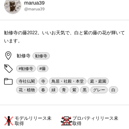
marua39
@marua39
勧修寺の藤2022。いいお天気で、白と紫の藤の花が輝いて
います。
勧修寺
勧修寺
#勧修寺
#藤
寺社仏閣
寺
鳥居・社殿・本堂
庭・庭園
花・植物
春
緑
青
紫
黒
グレー
白
モデルリリース未
プロパティリリース未
取得
取得