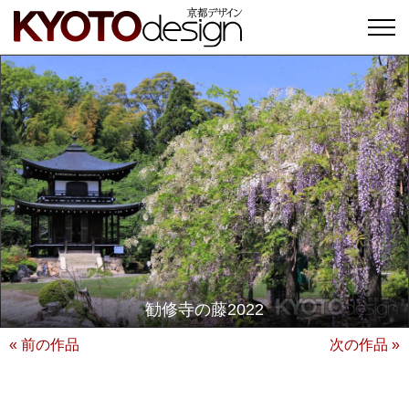
勧修寺の藤2022
« 前の作品
次の作品 »