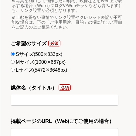
※写真を利用して制作した印刷物、映像などをWeb上で表
示する場合（WebカタログやWebチラシなども含みます）
も、リンク設置が必須となります。
※止むを得ない事情でリンク設置やクレジット表記が不可
能な場合は、下の「ご使用用途、目的」の欄に詳しい理由
をご記入の上ご相談ください。
ご希望のサイズ
Sサイズ(500✕333px)
Mサイズ(1000✕667px)
Lサイズ(5472✕3648px)
媒体名（タイトル）
掲載ページのURL（Webにてご使用の場合）